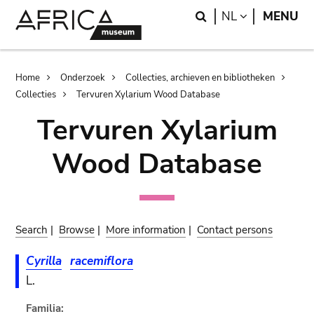
Skip
Skip
Search
LANGUAGE
NL
MENU
to
to
main
search
content
Breadcrumb
Home
Onderzoek
Collecties, archieven en bibliotheken
Collecties
Tervuren Xylarium Wood Database
Tervuren Xylarium
Wood Database
Search
|
Browse
|
More information
|
Contact persons
Cyrilla
racemiflora
L.
Familia: