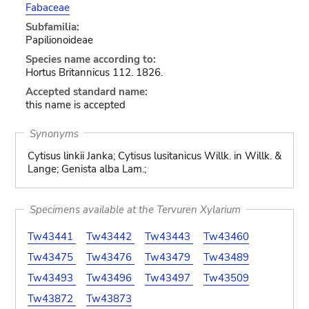
Fabaceae
Subfamilia:
Papilionoideae
Species name according to:
Hortus Britannicus 112. 1826.
Accepted standard name:
this name is accepted
Synonyms
Cytisus linkii Janka; Cytisus lusitanicus Willk. in Willk. &
Lange; Genista alba Lam.;
Specimens available at the Tervuren Xylarium
Tw43441
Tw43442
Tw43443
Tw43460
Tw43475
Tw43476
Tw43479
Tw43489
Tw43493
Tw43496
Tw43497
Tw43509
Tw43872
Tw43873