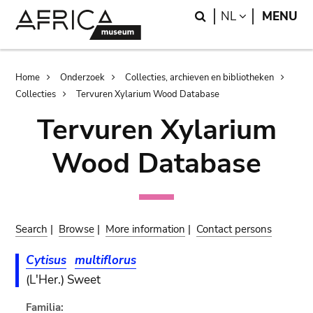
Skip
Skip
Search
LANGUAGE
NL
MENU
to
to
main
search
content
Breadcrumb
Home
Onderzoek
Collecties, archieven en bibliotheken
Collecties
Tervuren Xylarium Wood Database
Tervuren Xylarium
Wood Database
Search
|
Browse
|
More information
|
Contact persons
Cytisus
multiflorus
(L'Her.) Sweet
Familia: