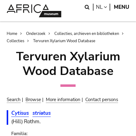
Skip
Skip
Search
LANGUAGE
NL
MENU
to
to
main
search
content
Breadcrumb
Home
Onderzoek
Collecties, archieven en bibliotheken
Collecties
Tervuren Xylarium Wood Database
Tervuren Xylarium
Wood Database
Search
|
Browse
|
More information
|
Contact persons
Cytisus
striatus
(Hill) Rothm.
Familia: