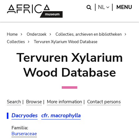
Skip
Skip
Search
LANGUAGE
NL
MENU
to
to
main
search
content
Breadcrumb
Home
Onderzoek
Collecties, archieven en bibliotheken
Collecties
Tervuren Xylarium Wood Database
Tervuren Xylarium
Wood Database
Search
|
Browse
|
More information
|
Contact persons
Dacryodes
cfr. macrophylla
Familia:
Burseraceae