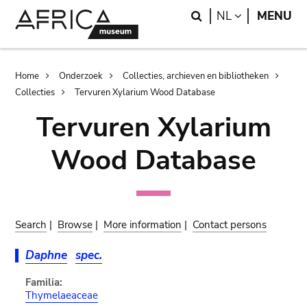
Skip
Skip
Search
LANGUAGE
NL
MENU
to
to
main
search
content
Breadcrumb
Home
Onderzoek
Collecties, archieven en bibliotheken
Collecties
Tervuren Xylarium Wood Database
Tervuren Xylarium
Wood Database
Search
|
Browse
|
More information
|
Contact persons
Daphne
spec.
Familia:
Thymelaeaceae