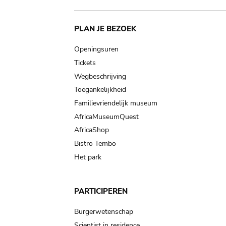
Main
PLAN JE BEZOEK
navigation
Openingsuren
Tickets
Wegbeschrijving
Toegankelijkheid
Familievriendelijk museum
AfricaMuseumQuest
AfricaShop
Bistro Tembo
Het park
PARTICIPEREN
Burgerwetenschap
Scientist in residence