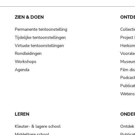
ZIEN & DOEN
ONTD
Permanente tentoonstelling
Collecti
Tijdelijke tentoonstellingen
Projec
Virtuele tentoonstellingen
Herkoms
Rondleidingen
Voorale
Workshops
Museum
Agenda
Film di
Podcas
Publicat
Wetensc
LEREN
ONDE
Kleuter- & lagere school
Ontdek
Middelbare school
Publicat