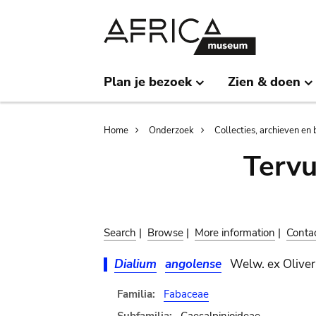
Skip
Skip
to
to
main
search
content
Plan je bezoek
Zien & doen
Breadcrumb
Home
Onderzoek
Collecties, archieven en 
Terv
Search
|
Browse
|
More information
|
Conta
Dialium
angolense
Welw. ex Oliver
Familia:
Fabaceae