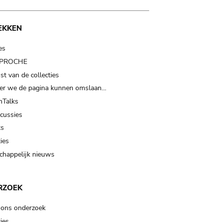
EKKEN
es
t PROCHE
t van de collecties
er we de pagina kunnen omslaan…
Talks
scussies
ts
ies
happelijk nieuws
RZOEK
 ons onderzoek
ies