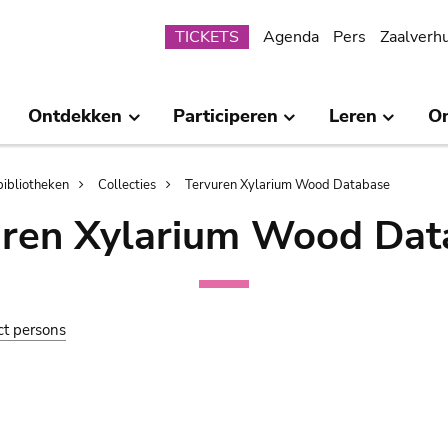
Submenu
TICKETS
Agenda
Pers
Zaalverh
Ontdekken
Participeren
Leren
O
bibliotheken
Collecties
Tervuren Xylarium Wood Database
uren Xylarium Wood Dat
ct persons