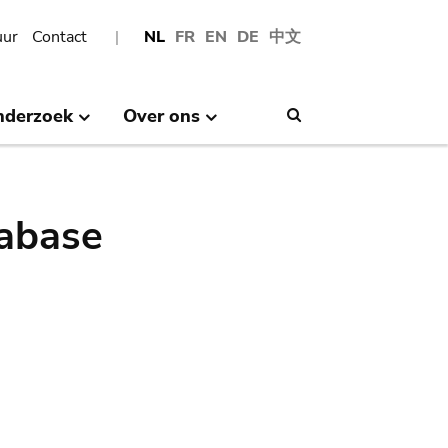
uur
Contact
NL
FR
EN
DE
中文
nderzoek
Over ons
Search
abase