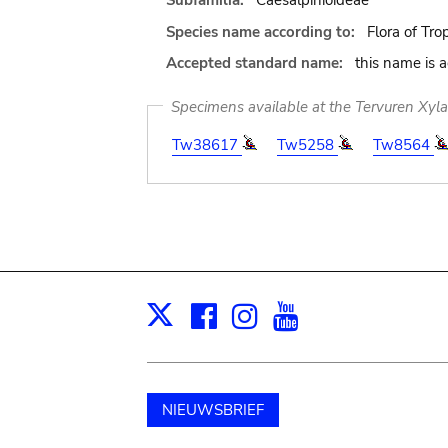
Subfamilia:
Caesalpinioideae
Species name according to:
Flora of Tro
Accepted standard name:
this name is 
Specimens available at the Tervuren Xyl
Tw38617
Tw5258
Tw8564
Facebook
Instagram
Youtube
Print
X
NIEUWSBRIEF