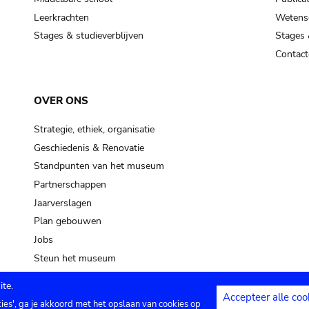
Leerkrachten
Wetensc
Stages & studieverblijven
Stages 
Contact
OVER ONS
Strategie, ethiek, organisatie
Geschiedenis & Renovatie
Standpunten van het museum
Partnerschappen
Jaarverslagen
Plan gebouwen
Jobs
Steun het museum
te.
Accepteer alle coo
kies', ga je akkoord met het opslaan van cookies op