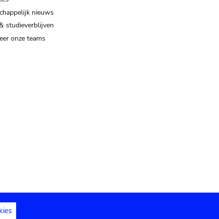
happelijk nieuws
& studieverblijven
eer onze teams
kies