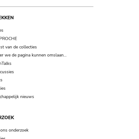
EKKEN
es
t PROCHE
t van de collecties
er we de pagina kunnen omslaan…
Talks
scussies
ts
ies
happelijk nieuws
RZOEK
 ons onderzoek
ies