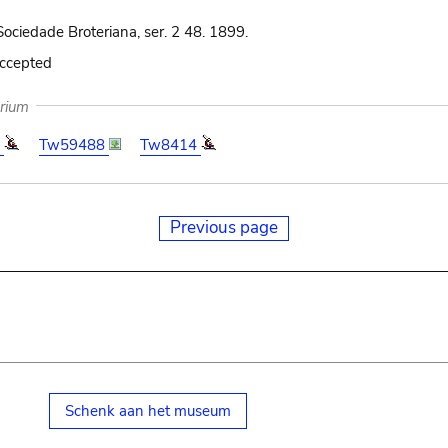
ociedade Broteriana, ser. 2 48. 1899.
accepted
arium
2
Tw59488
Tw8414
Previous page
Schenk aan het museum