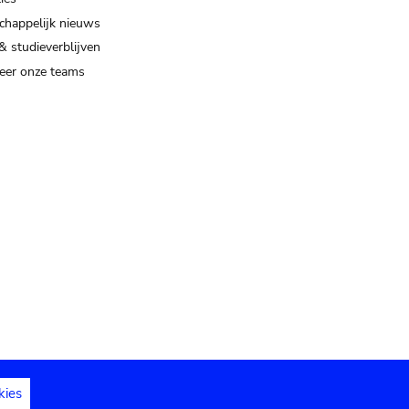
happelijk nieuws
& studieverblijven
eer onze teams
kies