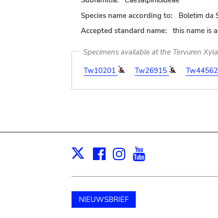
Subfamilia:
Caesalpinioideae
Species name according to:
Boletim da S
Accepted standard name:
this name is 
Specimens available at the Tervuren Xyl
Tw10201
Tw26915
Tw4456
Facebook
Instagram
Youtube
Print
X
NIEUWSBRIEF