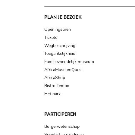
Main
PLAN JE BEZOEK
navigation
Openingsuren
Tickets
Wegbeschrijving
Toegankelijkheid
Familievriendelijk museum
AfricaMuseumQuest
AfricaShop
Bistro Tembo
Het park
PARTICIPEREN
Burgerwetenschap
Scientist in residence