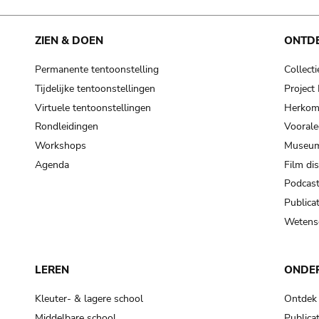
ZIEN & DOEN
ONTD
Permanente tentoonstelling
Collecti
Tijdelijke tentoonstellingen
Projec
Virtuele tentoonstellingen
Herkoms
Rondleidingen
Voorale
Workshops
Museum
Agenda
Film di
Podcas
Publicat
Wetensc
LEREN
ONDE
Kleuter- & lagere school
Ontdek
Middelbare school
Publicat