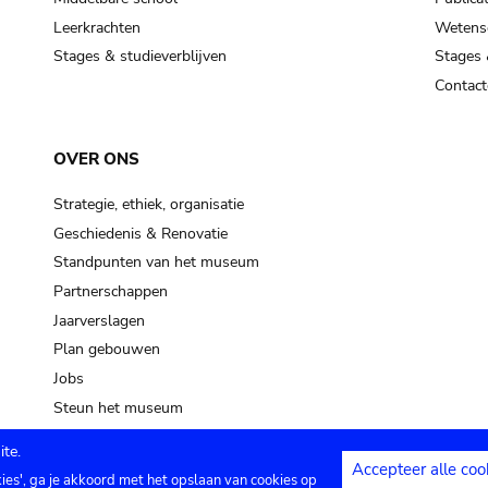
Leerkrachten
Wetensc
Stages & studieverblijven
Stages 
Contact
OVER ONS
Strategie, ethiek, organisatie
Geschiedenis & Renovatie
Standpunten van het museum
Partnerschappen
Jaarverslagen
Plan gebouwen
Jobs
Steun het museum
te.
Accepteer alle coo
kies', ga je akkoord met het opslaan van cookies op