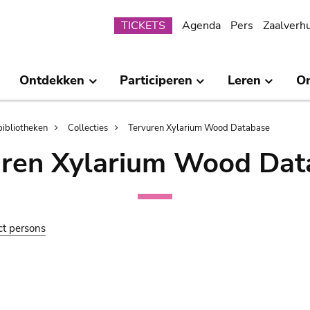
Submenu
TICKETS
Agenda
Pers
Zaalverh
Ontdekken
Participeren
Leren
O
bibliotheken
Collecties
Tervuren Xylarium Wood Database
uren Xylarium Wood Dat
ct persons