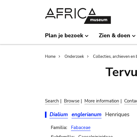
Skip
Skip
to
to
main
search
content
Plan je bezoek
Zien & doen
Breadcrumb
Home
Onderzoek
Collecties, archieven en 
Terv
Search
|
Browse
|
More information
|
Conta
Dialium
englerianum
Henriques
Familia:
Fabaceae