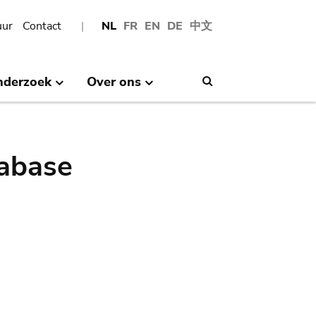
uur
Contact
NL
FR
EN
DE
中文
nderzoek
Over ons
Search
abase