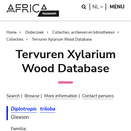
Skip
Skip
Search
LANGUAGE
NL
MENU
to
to
main
search
content
Breadcrumb
Home
Onderzoek
Collecties, archieven en bibliotheken
Collecties
Tervuren Xylarium Wood Database
Tervuren Xylarium
Wood Database
Search
|
Browse
|
More information
|
Contact persons
Diplotropis
triloba
Gleason
Familia: