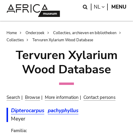
Skip
Skip
Search
LANGUAGE
NL
MENU
to
to
main
search
content
Breadcrumb
Home
Onderzoek
Collecties, archieven en bibliotheken
Collecties
Tervuren Xylarium Wood Database
Tervuren Xylarium
Wood Database
Search
|
Browse
|
More information
|
Contact persons
Dipterocarpus
pachyphyllus
Meyer
Familia: