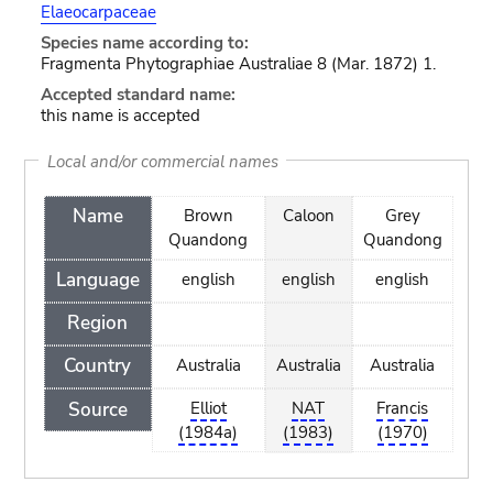
Elaeocarpaceae
Species name according to:
Fragmenta Phytographiae Australiae 8 (Mar. 1872) 1.
Accepted standard name:
this name is accepted
Local and/or commercial names
Name
Brown
Caloon
Grey
Quandong
Quandong
Language
english
english
english
Region
Country
Australia
Australia
Australia
Source
Elliot
NAT
Francis
(1984a)
(1983)
(1970)