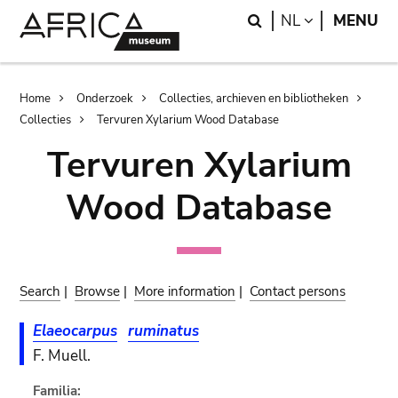
Skip
Skip
Search
LANGUAGE
NL
MENU
to
to
main
search
content
Breadcrumb
Home
Onderzoek
Collecties, archieven en bibliotheken
Collecties
Tervuren Xylarium Wood Database
Tervuren Xylarium
Wood Database
Search
|
Browse
|
More information
|
Contact persons
Elaeocarpus
ruminatus
F. Muell.
Familia: