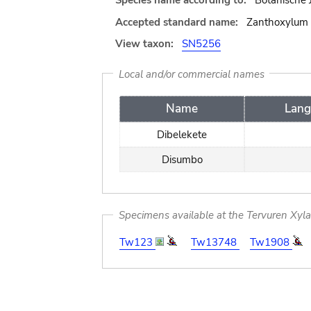
Species name according to:
Botanische 
Accepted standard name:
Zanthoxylum r
View taxon:
SN5256
Local and/or commercial names
Name
Lang
Dibelekete
Disumbo
Specimens available at the Tervuren Xyl
Tw123
Tw13748
Tw1908