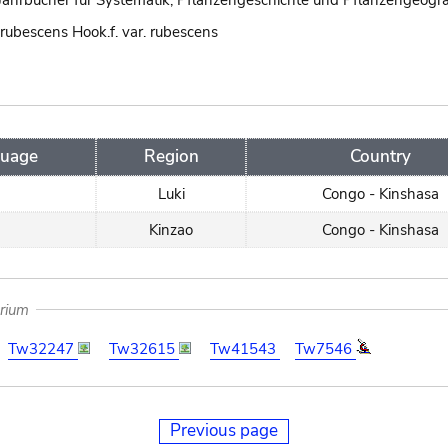
Jahrbücher für Systematik, Pflanzengeschichte und Pflanzengeogra
ubescens Hook.f. var. rubescens
uage
Region
Country
Luki
Congo - Kinshasa
Kinzao
Congo - Kinshasa
arium
Tw32247
Tw32615
Tw41543
Tw7546
Previous page