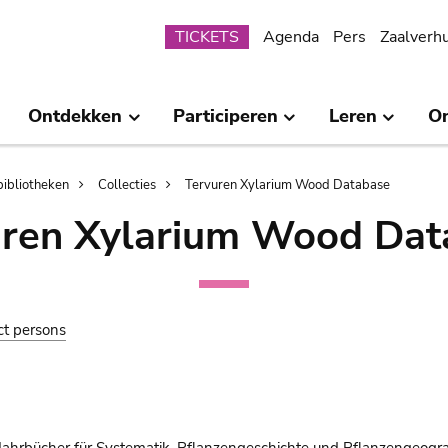
Submenu
TICKETS
Agenda
Pers
Zaalverh
Ontdekken
Participeren
Leren
O
bibliotheken
Collecties
Tervuren Xylarium Wood Database
uren Xylarium Wood Dat
ct persons