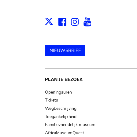
Facebook
Instagram
Youtube
Print
X
NIEUWSBRIEF
Main
PLAN JE BEZOEK
navigation
Openingsuren
Tickets
Wegbeschrijving
Toegankelijkheid
Familievriendelijk museum
AfricaMuseumQuest