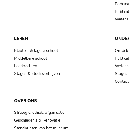
Podcas
Publicat
Wetensc
LEREN
ONDE
Kleuter- & lagere school
Ontdek
Middelbare school
Publicat
Leerkrachten
Wetensc
Stages & studieverblijven
Stages 
Contact
OVER ONS
Strategie, ethiek, organisatie
Geschiedenis & Renovatie
Standpunten van het museum