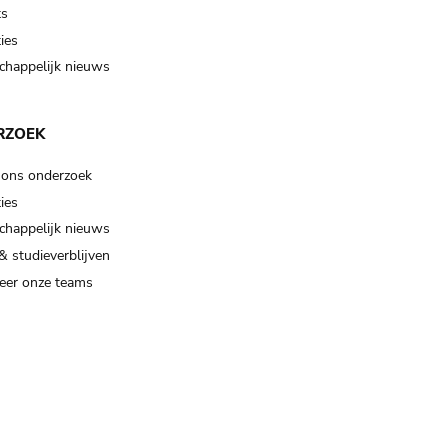
ts
ies
happelijk nieuws
RZOEK
 ons onderzoek
ies
happelijk nieuws
& studieverblijven
eer onze teams