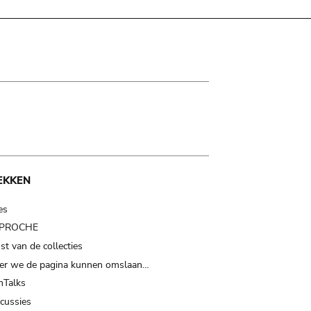
EKKEN
es
t PROCHE
t van de collecties
er we de pagina kunnen omslaan…
Talks
scussies