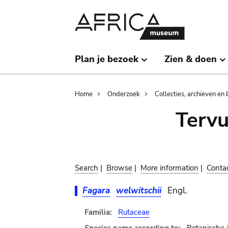
Skip
Skip
to
to
main
search
content
Plan je bezoek
Zien & doen
Breadcrumb
Home
Onderzoek
Collecties, archieven en 
Terv
Search
|
Browse
|
More information
|
Conta
Fagara
welwitschii
Engl.
Familia:
Rutaceae