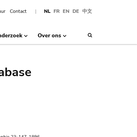
uur
Contact
NL
FR
EN
DE
中文
nderzoek
Over ons
Search
abase