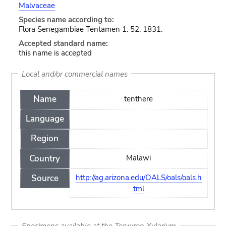
Malvaceae
Species name according to:
Flora Senegambiae Tentamen 1: 52. 1831.
Accepted standard name:
this name is accepted
Local and/or commercial names
Name
tenthere
Language
Region
Country
Malawi
Source
http://ag.arizona.edu/OALS/oals/oals.h
tml
Specimens available at the Tervuren Xylarium