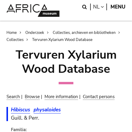
Skip
Skip
Search
LANGUAGE
NL
MENU
to
to
main
search
content
Breadcrumb
Home
Onderzoek
Collecties, archieven en bibliotheken
Collecties
Tervuren Xylarium Wood Database
Tervuren Xylarium
Wood Database
Search
|
Browse
|
More information
|
Contact persons
Hibiscus
physaloides
Guill. & Perr.
Familia: