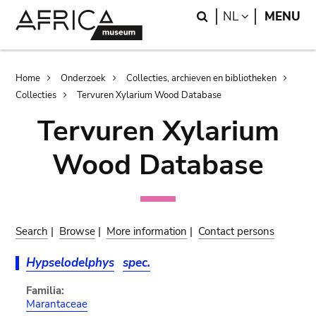
Skip
Skip
Search
LANGUAGE
NL
MENU
to
to
main
search
content
Breadcrumb
Home
Onderzoek
Collecties, archieven en bibliotheken
Collecties
Tervuren Xylarium Wood Database
Tervuren Xylarium
Wood Database
Search
|
Browse
|
More information
|
Contact persons
Hypselodelphys
spec.
Familia:
Marantaceae