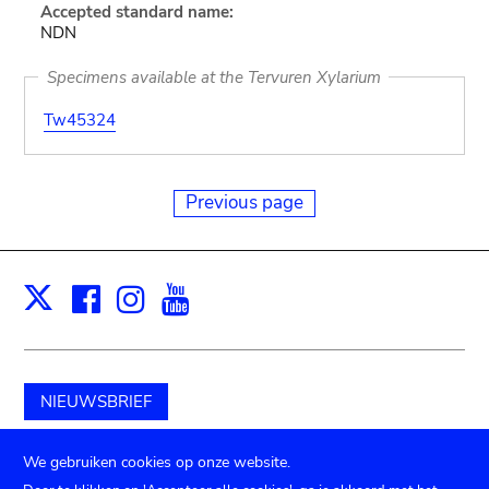
Accepted standard name:
NDN
Specimens available at the Tervuren Xylarium
Tw45324
Previous page
Facebook
Instagram
Youtube
Print
X
NIEUWSBRIEF
Schenk aan het museum
We gebruiken cookies op onze website.