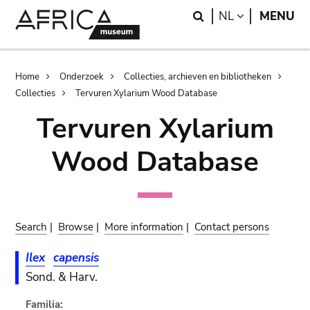
Skip
Skip
Search
LANGUAGE
NL
MENU
to
to
main
search
content
Breadcrumb
Home
Onderzoek
Collecties, archieven en bibliotheken
Collecties
Tervuren Xylarium Wood Database
Tervuren Xylarium
Wood Database
Search
|
Browse
|
More information
|
Contact persons
Ilex
capensis
Sond. & Harv.
Familia: