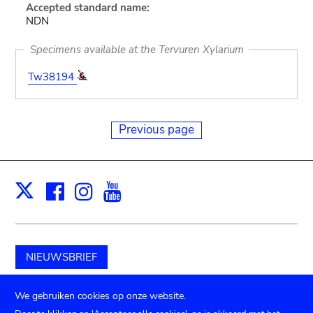
Accepted standard name:
NDN
Specimens available at the Tervuren Xylarium
Tw38194
Previous page
Facebook
Instagram
Youtube
Print
X
NIEUWSBRIEF
Schenk aan het museum
We gebruiken cookies op onze website.