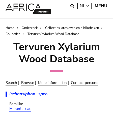
Skip
Skip
Search
LANGUAGE
NL
MENU
to
to
main
search
content
Breadcrumb
Home
Onderzoek
Collecties, archieven en bibliotheken
Collecties
Tervuren Xylarium Wood Database
Tervuren Xylarium
Wood Database
Search
|
Browse
|
More information
|
Contact persons
Ischnosiphon
spec.
Familia:
Marantaceae