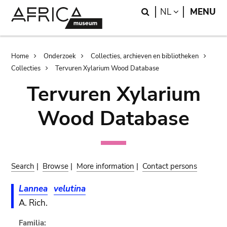
Skip
Skip
Search
LANGUAGE
NL
MENU
to
to
main
search
content
Breadcrumb
Home
Onderzoek
Collecties, archieven en bibliotheken
Collecties
Tervuren Xylarium Wood Database
Tervuren Xylarium
Wood Database
Search
|
Browse
|
More information
|
Contact persons
Lannea
velutina
A. Rich.
Familia: