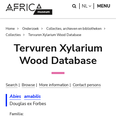
Skip
Skip
Search
LANGUAGE
NL
MENU
to
to
main
search
content
Breadcrumb
Home
Onderzoek
Collecties, archieven en bibliotheken
Collecties
Tervuren Xylarium Wood Database
Tervuren Xylarium
Wood Database
Search
|
Browse
|
More information
|
Contact persons
Abies
amabilis
Douglas ex Forbes
Familia: