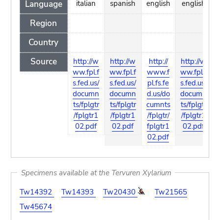
Language
italian
spanish
english
english
Region
Country
Source
http://w
http://w
http://
http://w
ww.fpl.f
ww.fpl.f
www.f
ww.fpl.f
s.fed.us/
s.fed.us/
pl.fs.fe
s.fed.us/
documn
documn
d.us/do
documn
ts/fplgtr
ts/fplgtr
cumnts
ts/fplgtr
t
/fplgtr1
/fplgtr1
/fplgtr/
/fplgtr1
02.pdf
02.pdf
fplgtr1
02.pdf
02.pdf
Specimens available at the Tervuren Xylarium
Tw14392
Tw14393
Tw20430
Tw21565
Tw45674