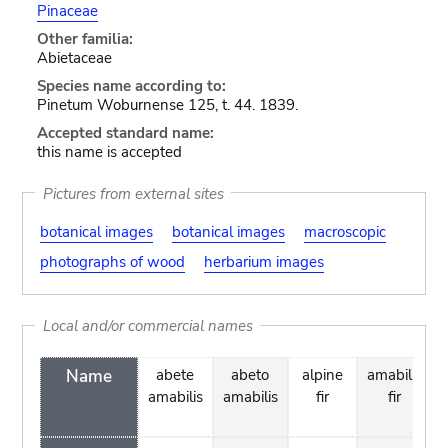
Pinaceae
Other familia:
Abietaceae
Species name according to:
Pinetum Woburnense 125, t. 44. 1839.
Accepted standard name:
this name is accepted
Pictures from external sites
botanical images
botanical images
macroscopic
photographs of wood
herbarium images
Local and/or commercial names
Name
abete
abeto
alpine
amabilis
amabilis
amabilis
fir
fir