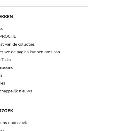
EKKEN
es
t PROCHE
t van de collecties
er we de pagina kunnen omslaan…
Talks
scussies
ts
ies
happelijk nieuws
RZOEK
 ons onderzoek
ies