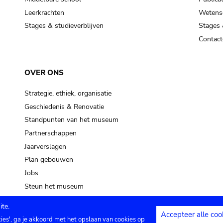
Leerkrachten
Wetensc
Stages & studieverblijven
Stages 
Contact
OVER ONS
Strategie, ethiek, organisatie
Geschiedenis & Renovatie
Standpunten van het museum
Partnerschappen
Jaarverslagen
Plan gebouwen
Jobs
Steun het museum
te.
Accepteer alle coo
kies', ga je akkoord met het opslaan van cookies op