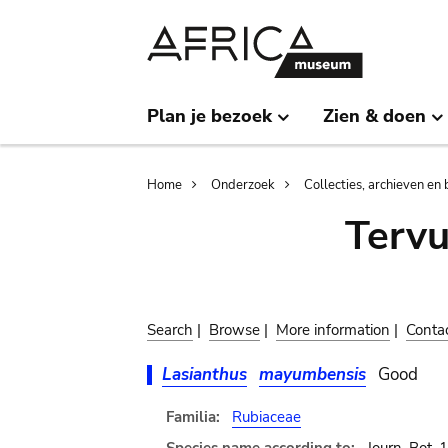
Skip
Skip
to
to
main
search
content
Plan je bezoek
Zien & doen
Breadcrumb
Home
Onderzoek
Collecties, archieven en 
Terv
Search
|
Browse
|
More information
|
Conta
Lasianthus
mayumbensis
Good
Familia:
Rubiaceae