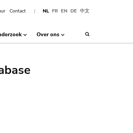
uur
Contact
NL
FR
EN
DE
中文
nderzoek
Over ons
Search
abase