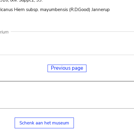
926, lxiv. Suppl.2, 39.
ricanus Hiern subsp. mayumbensis (R.D.Good) Jannerup
arium
Previous page
Schenk aan het museum