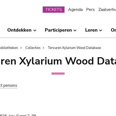
Submenu
TICKETS
Agenda
Pers
Zaalverh
Ontdekken
Participeren
Leren
O
bibliotheken
Collecties
Tervuren Xylarium Wood Database
uren Xylarium Wood Dat
ct persons