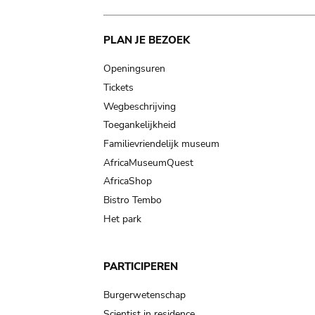
Main
PLAN JE BEZOEK
navigation
Openingsuren
Tickets
Wegbeschrijving
Toegankelijkheid
Familievriendelijk museum
AfricaMuseumQuest
AfricaShop
Bistro Tembo
Het park
PARTICIPEREN
Burgerwetenschap
Scientist in residence