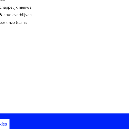
happelijk nieuws
& studieverblijven
eer onze teams
kies