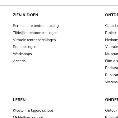
ZIEN & DOEN
ONTD
Permanente tentoonstelling
Collecti
Tijdelijke tentoonstellingen
Projec
Virtuele tentoonstellingen
Herkoms
Rondleidingen
Voorale
Workshops
Museum
Agenda
Film di
Podcas
Publicat
Wetensc
LEREN
ONDE
Kleuter- & lagere school
Ontdek
Middelbare school
Publicat