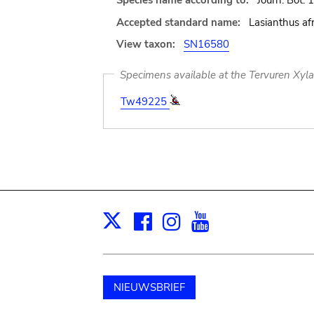
Species name according to:
Journ. Bot. 1
Accepted standard name:
Lasianthus af
View taxon:
SN16580
Specimens available at the Tervuren Xyl
Tw49225
Facebook
Instagram
Youtube
Print
X
NIEUWSBRIEF