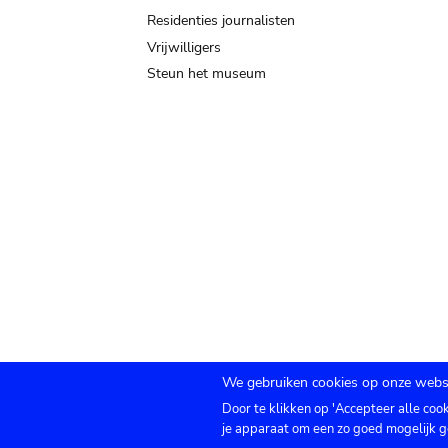
Residenties journalisten
Vrijwilligers
Steun het museum
We gebruiken cookies op onze websi
Door te klikken op 'Accepteer alle coo
Submenu
TICKETS
Agenda
Pers
Zaalverhuur
C
je apparaat om een zo goed mogelijk g