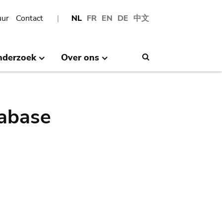
uur
Contact
NL
FR
EN
DE
中文
nderzoek
Over ons
Search
abase