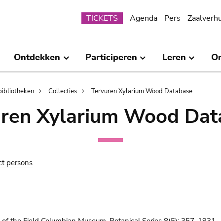
Submenu
TICKETS
Agenda
Pers
Zaalverh
Ontdekken
Participeren
Leren
O
bibliotheken
Collecties
Tervuren Xylarium Wood Database
uren Xylarium Wood Dat
ct persons