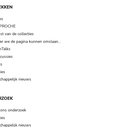
EKKEN
es
t PROCHE
t van de collecties
er we de pagina kunnen omslaan…
Talks
scussies
ts
ies
happelijk nieuws
RZOEK
 ons onderzoek
ies
happelijk nieuws