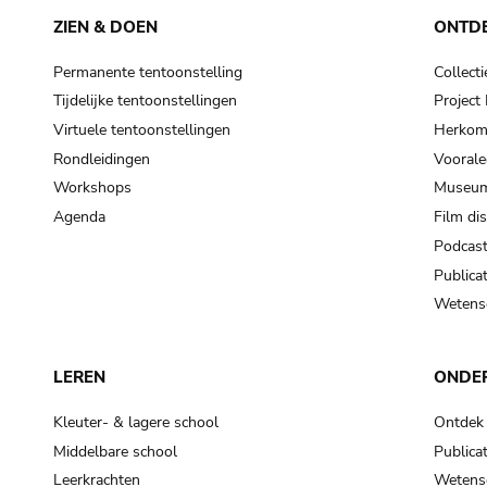
ZIEN & DOEN
ONTD
Permanente tentoonstelling
Collecti
Tijdelijke tentoonstellingen
Projec
Virtuele tentoonstellingen
Herkoms
Rondleidingen
Voorale
Workshops
Museum
Agenda
Film di
Podcas
Publicat
Wetensc
LEREN
ONDE
Kleuter- & lagere school
Ontdek
Middelbare school
Publicat
Leerkrachten
Wetensc