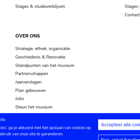
Stages & studieverblijven
Stages 
Contact
OVER ONS
Strategie, ethiek, organisatie
Geschiedenis & Renovatie
Standpunten van het museum
Partnerschappen
Jaarverslagen
Plan gebouwen
Jobs
Steun het museum
te.
Accepteer alle coo
kies', ga je akkoord met het opslaan van cookies op
ontact
Privacy instellingen
Juridische me
ebruik van onze site te garanderen.