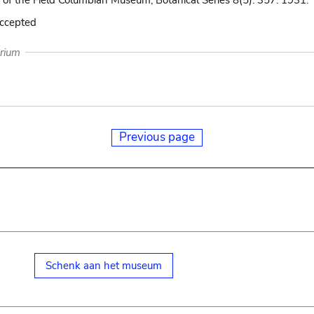
 of the Field Columbian Museum, Botanical Series 8(5): 357. 1931.
accepted
arium
Previous page
Schenk aan het museum