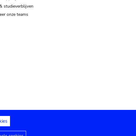
& studieverblijven
eer onze teams
kies
dedelingen
Toegankelijkheidsverklaring