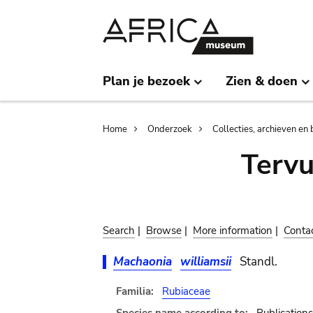
Skip
Skip
to
to
main
search
content
Plan je bezoek
Zien & doen
Breadcrumb
Home
Onderzoek
Collecties, archieven en 
Terv
Search
|
Browse
|
More information
|
Conta
Machaonia
williamsii
Standl.
Familia:
Rubiaceae