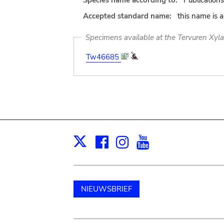
Species name according to:
Publications
Accepted standard name:
this name is 
Specimens available at the Tervuren Xyl
Tw46685
Facebook
Instagram
Youtube
Print
X
NIEUWSBRIEF