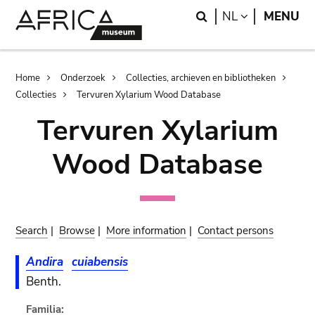
Skip
Skip
Search
LANGUAGE
NL
MENU
to
to
main
search
content
Breadcrumb
Home
Onderzoek
Collecties, archieven en bibliotheken
Collecties
Tervuren Xylarium Wood Database
Tervuren Xylarium
Wood Database
Search
|
Browse
|
More information
|
Contact persons
Andira
cuiabensis
Benth.
Familia: