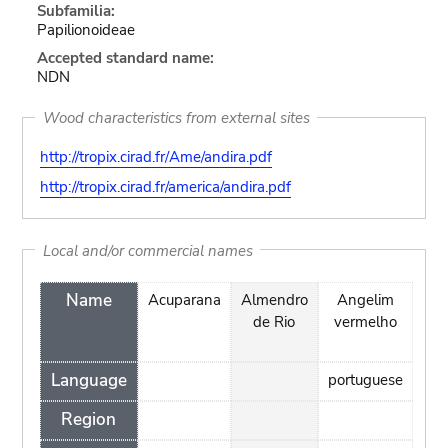
Subfamilia:
Papilionoideae
Accepted standard name:
NDN
Wood characteristics from external sites
http://tropix.cirad.fr/Ame/andira.pdf
http://tropix.cirad.fr/america/andira.pdf
Local and/or commercial names
Name
Acuparana
Almendro
Angelim
B
de Rio
vermelho
Se
Language
portuguese
Region