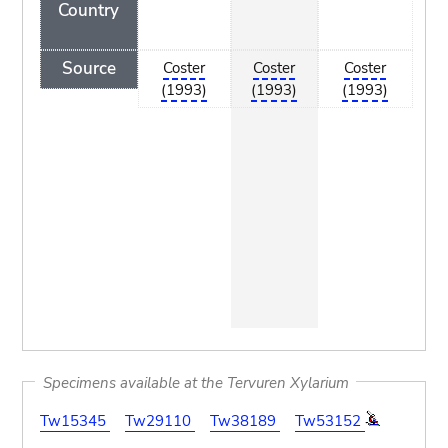
Country
Source
Coster
Coster
Coster
Cos
(1993)
(1993)
(1993)
(19
Specimens available at the Tervuren Xylarium
Tw15345
Tw29110
Tw38189
Tw53152