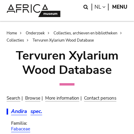
Skip
Skip
Search
LANGUAGE
NL
MENU
to
to
main
search
content
Breadcrumb
Home
Onderzoek
Collecties, archieven en bibliotheken
Collecties
Tervuren Xylarium Wood Database
Tervuren Xylarium
Wood Database
Search
|
Browse
|
More information
|
Contact persons
Andira
spec.
Familia:
Fabaceae