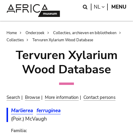
Skip
Skip
Search
LANGUAGE
NL
MENU
to
to
main
search
content
Breadcrumb
Home
Onderzoek
Collecties, archieven en bibliotheken
Collecties
Tervuren Xylarium Wood Database
Tervuren Xylarium
Wood Database
Search
|
Browse
|
More information
|
Contact persons
Marlierea
ferruginea
(Poir.) McVaugh
Familia: