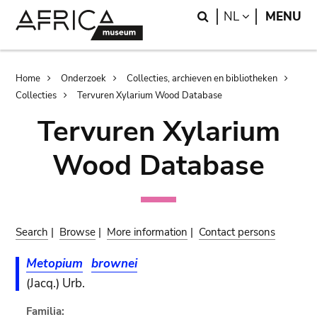
Skip
Skip
Search
LANGUAGE
NL
MENU
to
to
main
search
content
Breadcrumb
Home
Onderzoek
Collecties, archieven en bibliotheken
Collecties
Tervuren Xylarium Wood Database
Tervuren Xylarium
Wood Database
Search
|
Browse
|
More information
|
Contact persons
Metopium
brownei
(Jacq.) Urb.
Familia: