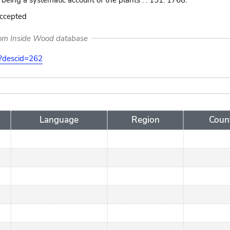
: being a systematic account of the plants . . 151. 1768.
accepted
rom Inside Wood database
on?descid=262
Language
Region
Coun