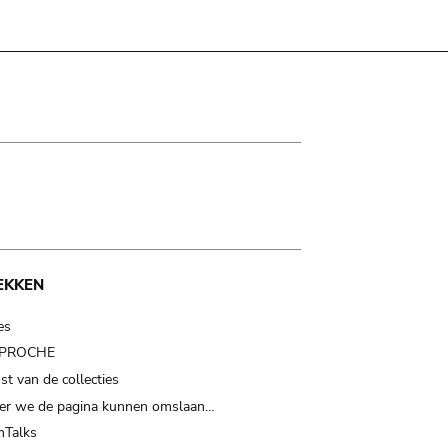
EKKEN
es
t PROCHE
t van de collecties
er we de pagina kunnen omslaan…
Talks