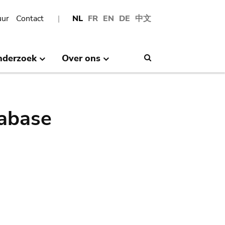
uur
Contact
NL
FR
EN
DE
中文
nderzoek
Over ons
Search
abase