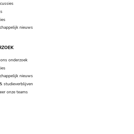
scussies
ts
ies
happelijk nieuws
RZOEK
 ons onderzoek
ies
happelijk nieuws
& studieverblijven
eer onze teams