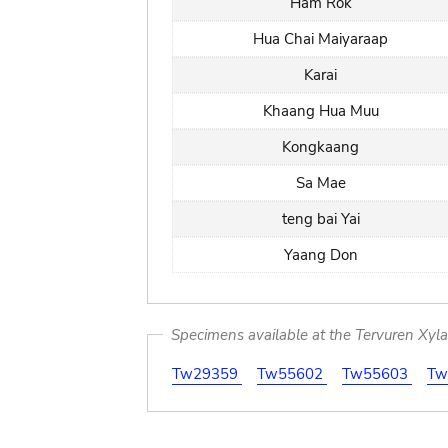
Ham Rok
Hua Chai Maiyaraap
Karai
Khaang Hua Muu
Kongkaang
Sa Mae
teng bai Yai
Yaang Don
Specimens available at the Tervuren Xyl
Tw29359
Tw55602
Tw55603
Tw