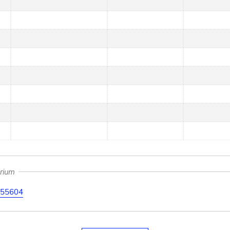
arium
55604