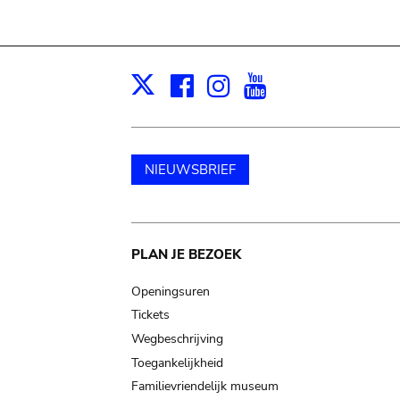
Facebook
Instagram
Youtube
Print
X
NIEUWSBRIEF
Main
PLAN JE BEZOEK
navigation
Openingsuren
Tickets
Wegbeschrijving
Toegankelijkheid
Familievriendelijk museum