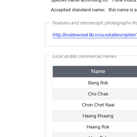
Species name according to:
Flora Indica
Accepted standard name:
this name is 
Features and microscopic photographs f
http://insidewood.lib.ncsu.edu/descripti
Local and/or commercial names
Name
Bang Rok
Cho Chae
Chon Chet Naai
Haang Khaang
Haang Rok