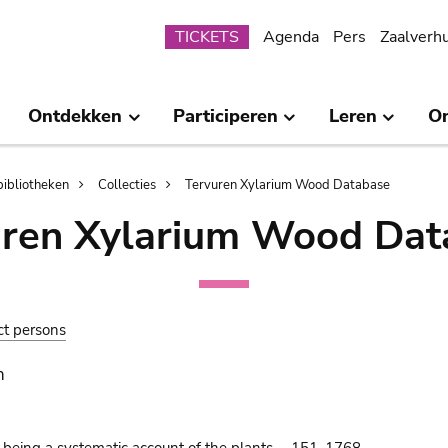
Submenu
TICKETS
Agenda
Pers
Zaalverh
Ontdekken
Participeren
Leren
O
bibliotheken
Collecties
Tervuren Xylarium Wood Database
uren Xylarium Wood Dat
ct persons
n