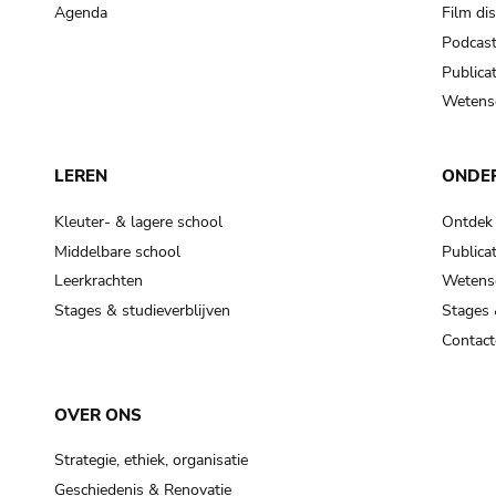
Agenda
Film di
Podcas
Publicat
Wetensc
LEREN
ONDE
Kleuter- & lagere school
Ontdek
Middelbare school
Publicat
Leerkrachten
Wetensc
Stages & studieverblijven
Stages 
Contact
OVER ONS
Strategie, ethiek, organisatie
Geschiedenis & Renovatie