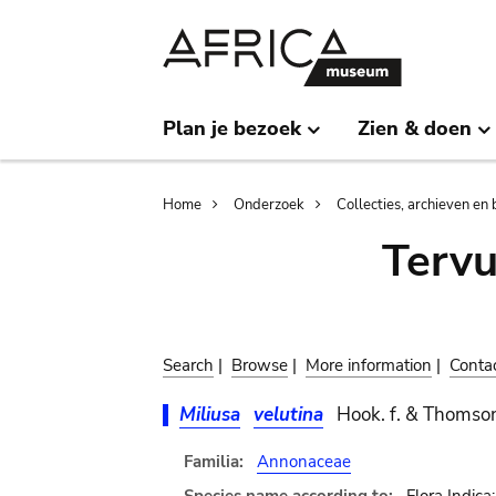
Skip
Skip
to
to
main
search
content
Plan je bezoek
Zien & doen
Breadcrumb
Home
Onderzoek
Collecties, archieven en 
Terv
Search
|
Browse
|
More information
|
Conta
Miliusa
velutina
Hook. f. & Thomso
Familia:
Annonaceae