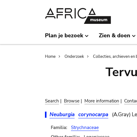
Skip
Skip
to
to
main
search
content
Plan je bezoek
Zien & doen
Breadcrumb
Home
Onderzoek
Collecties, archieven en 
Terv
Search
|
Browse
|
More information
|
Conta
Neuburgia
corynocarpa
(A.Gray) L
Familia:
Strychnaceae