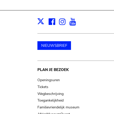
Facebook
Instagram
Youtube
Print
X
NIEUWSBRIEF
Main
PLAN JE BEZOEK
navigation
Openingsuren
Tickets
Wegbeschrijving
Toegankelijkheid
Familievriendelijk museum