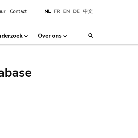
uur
Contact
NL
FR
EN
DE
中文
nderzoek
Over ons
Search
abase