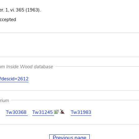
er. 1, vi. 365 (1963).
accepted
rom Inside Wood database
on?descid=2612
arium
Tw30368
Tw31245
Tw31983
Previous page