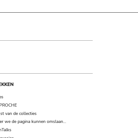
EKKEN
es
t PROCHE
t van de collecties
er we de pagina kunnen omslaan…
Talks