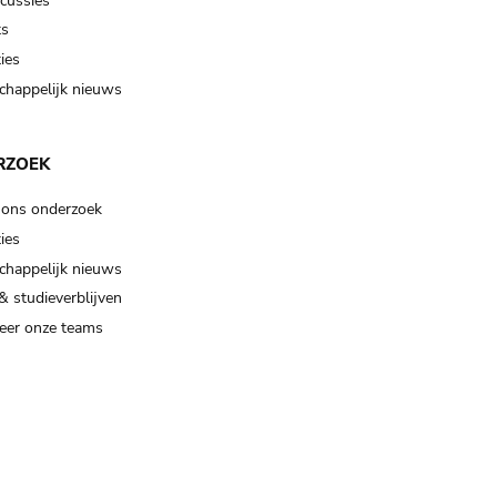
scussies
ts
ies
happelijk nieuws
RZOEK
 ons onderzoek
ies
happelijk nieuws
& studieverblijven
eer onze teams