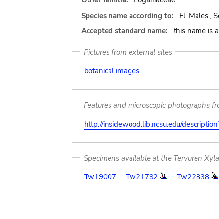
Other familia:
Loganiaceae
Species name according to:
Fl. Males., S
Accepted standard name:
this name is 
Pictures from external sites
botanical images
Features and microscopic photographs f
http://insidewood.lib.ncsu.edu/descripti
Specimens available at the Tervuren Xyl
Tw19007
Tw21792
Tw22838