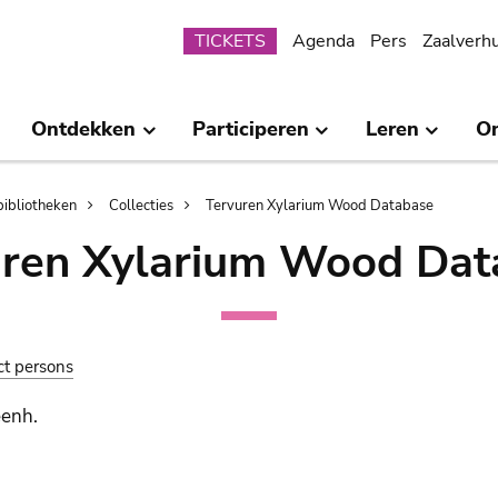
Submenu
TICKETS
Agenda
Pers
Zaalverh
Ontdekken
Participeren
Leren
O
bibliotheken
Collecties
Tervuren Xylarium Wood Database
uren Xylarium Wood Dat
ct persons
eenh.