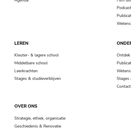
Agenda
Film di
Podcas
Publicat
Wetensc
LEREN
ONDE
Kleuter- & lagere school
Ontdek
Middelbare school
Publicat
Leerkrachten
Wetensc
Stages & studieverblijven
Stages 
Contact
OVER ONS
Strategie, ethiek, organisatie
Geschiedenis & Renovatie