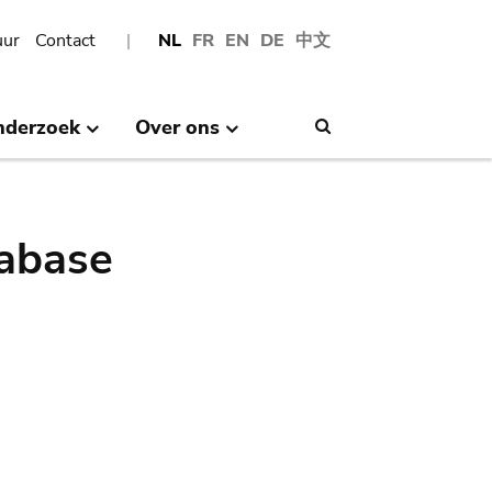
uur
Contact
NL
FR
EN
DE
中文
nderzoek
Over ons
Search
abase