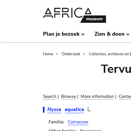
Skip
Skip
to
to
main
search
content
Plan je bezoek
Zien & doen
Breadcrumb
Home
Onderzoek
Collecties, archieven en 
Terv
Search
|
Browse
|
More information
|
Conta
Nyssa
aquatica
L.
Familia:
Cornaceae