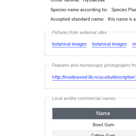
Other familia:
Nyssaceae
Species name according to:
Species Pla
Accepted standard name:
this name is 
Pictures from external sites
botanical images
botanical images
m
Features and microscopic photographs f
http://insidewood.lib.ncsu.edu/descripti
Local and/or commercial names
Name
Bowl Gum
Cotton Gum