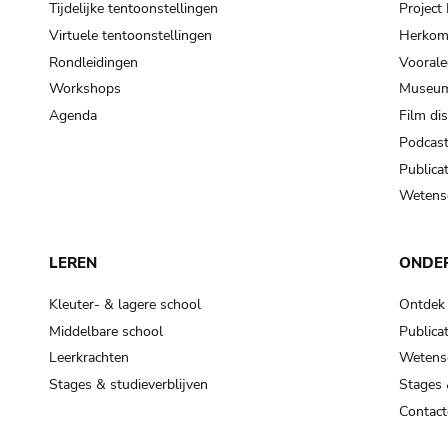
Tijdelijke tentoonstellingen
Projec
Virtuele tentoonstellingen
Herkoms
Rondleidingen
Voorale
Workshops
Museum
Agenda
Film di
Podcas
Publicat
Wetensc
LEREN
ONDE
Kleuter- & lagere school
Ontdek
Middelbare school
Publicat
Leerkrachten
Wetensc
Stages & studieverblijven
Stages 
Contact