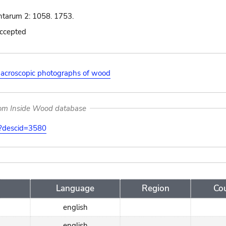
ntarum 2: 1058. 1753.
accepted
acroscopic photographs of wood
rom Inside Wood database
on?descid=3580
Language
Region
Co
english
english