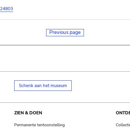
24803
Previous page
Schenk aan het museum
ZIEN & DOEN
ONTD
Permanente tentoonstelling
Collecti