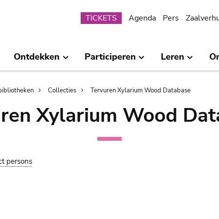
Submenu
TICKETS
Agenda
Pers
Zaalverh
Ontdekken
Participeren
Leren
O
bibliotheken
Collecties
Tervuren Xylarium Wood Database
uren Xylarium Wood Dat
ct persons