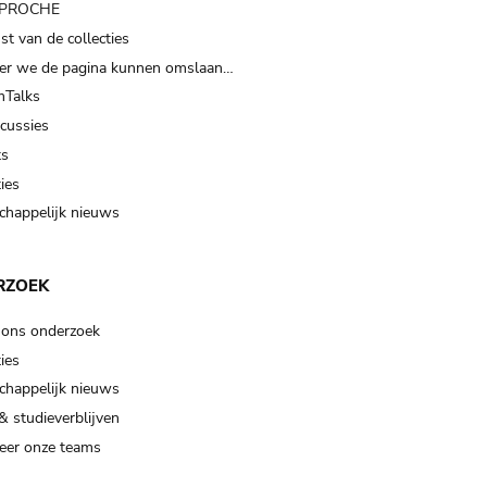
t PROCHE
t van de collecties
er we de pagina kunnen omslaan…
Talks
scussies
ts
ies
happelijk nieuws
RZOEK
 ons onderzoek
ies
happelijk nieuws
& studieverblijven
eer onze teams