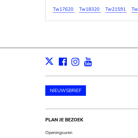
Tw17620
Tw18320
Tw21591
Tw
Facebook
Instagram
Youtube
Print
X
NIEUWSBRIEF
Main
PLAN JE BEZOEK
navigation
Openingsuren