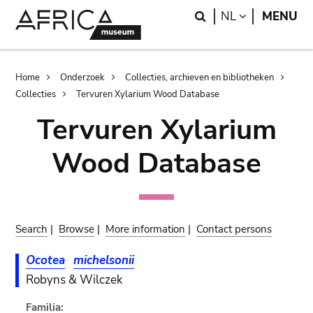
Skip
Skip
Search
LANGUAGE
NL
MENU
to
to
main
search
content
Breadcrumb
Home
Onderzoek
Collecties, archieven en bibliotheken
Collecties
Tervuren Xylarium Wood Database
Tervuren Xylarium
Wood Database
Search
|
Browse
|
More information
|
Contact persons
Ocotea
michelsonii
Robyns & Wilczek
Familia: