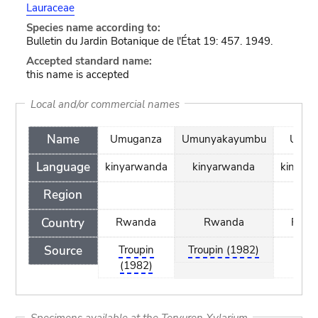
Lauraceae
Species name according to:
Bulletin du Jardin Botanique de l'État 19: 457. 1949.
Accepted standard name:
this name is accepted
Local and/or commercial names
Name
Umuganza
Umunyakayumbu
Umut
Language
kinyarwanda
kinyarwanda
kinyar
Region
Country
Rwanda
Rwanda
Rwa
Source
Troupin
Troupin (1982)
Trou
(1982)
(198
Specimens available at the Tervuren Xylarium