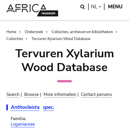
Skip
Skip
Search
LANGUAGE
NL
MENU
to
to
main
search
content
Breadcrumb
Home
Onderzoek
Collecties, archieven en bibliotheken
Collecties
Tervuren Xylarium Wood Database
Tervuren Xylarium
Wood Database
Search
|
Browse
|
More information
|
Contact persons
Anthocleista
spec.
Familia:
Loganiaceae