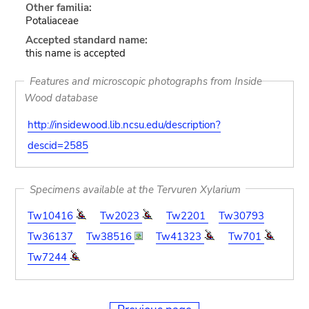
Other familia:
Potaliaceae
Accepted standard name:
this name is accepted
Features and microscopic photographs from Inside
Wood database
http://insidewood.lib.ncsu.edu/description?
descid=2585
Specimens available at the Tervuren Xylarium
Tw10416
Tw2023
Tw2201
Tw30793
Tw36137
Tw38516
Tw41323
Tw701
Tw7244