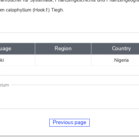
Jahrbücher für Systematik, Pflanzengeschichte und Pflanzengeogra
 calophyllum (Hook.f.) Tiegh.
uage
Region
Country
ki
Nigeria
arium
Previous page