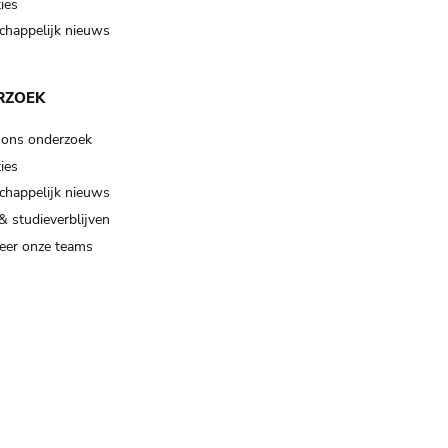
ies
happelijk nieuws
RZOEK
 ons onderzoek
ies
happelijk nieuws
& studieverblijven
eer onze teams