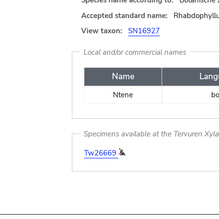
Species name according to:
Botanische 
Accepted standard name:
Rhabdophyllum
View taxon:
SN16927
Local and/or commercial names
Name
Lang
Ntene
bo
Specimens available at the Tervuren Xyl
Tw26669