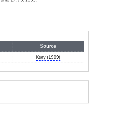
phie 17: 79. 1893.
Source
Keay (1989)