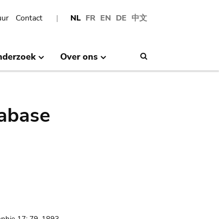
uur
Contact
NL
FR
EN
DE
中文
nderzoek
Over ons
Search
abase