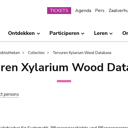
Submenu
TICKETS
Agenda
Pers
Zaalverh
Ontdekken
Participeren
Leren
O
bibliotheken
Collecties
Tervuren Xylarium Wood Database
uren Xylarium Wood Dat
ct persons