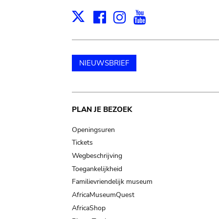
Facebook
Instagram
Youtube
Print
X
NIEUWSBRIEF
Main
PLAN JE BEZOEK
navigation
Openingsuren
Tickets
Wegbeschrijving
Toegankelijkheid
Familievriendelijk museum
AfricaMuseumQuest
AfricaShop