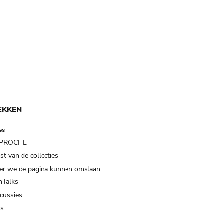
EKKEN
es
t PROCHE
t van de collecties
er we de pagina kunnen omslaan…
Talks
scussies
ts