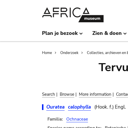
Skip
Skip
to
to
main
search
content
Plan je bezoek
Zien & doen
Breadcrumb
Home
Onderzoek
Collecties, archieven en 
Terv
Search
|
Browse
|
More information
|
Conta
Ouratea
calophylla
(Hook. f.) Engl.
Familia:
Ochnaceae