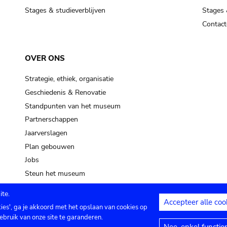
Stages & studieverblijven
Stages 
Contact
OVER ONS
Strategie, ethiek, organisatie
Geschiedenis & Renovatie
Standpunten van het museum
Partnerschappen
Jaarverslagen
Plan gebouwen
Jobs
Steun het museum
te.
Accepteer alle coo
kies', ga je akkoord met het opslaan van cookies op
ontact
Privacy instellingen
Juridische me
ebruik van onze site te garanderen.