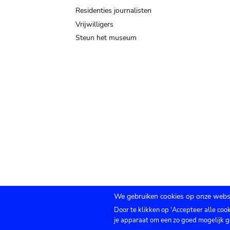
Residenties journalisten
Vrijwilligers
Steun het museum
We gebruiken cookies op onze websi
Door te klikken op 'Accepteer alle coo
Submenu
TICKETS
Agenda
Pers
Zaalverhuur
C
je apparaat om een zo goed mogelijk g