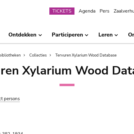
Submenu
TICKETS
Agenda
Pers
Zaalverh
Ontdekken
Participeren
Leren
O
bibliotheken
Collecties
Tervuren Xylarium Wood Database
uren Xylarium Wood Dat
ct persons