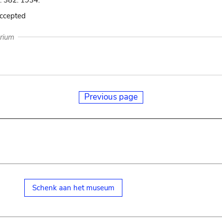
: 382. 1934.
accepted
arium
Previous page
Schenk aan het museum