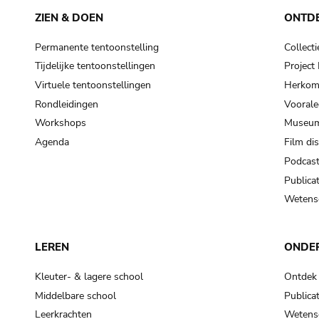
ZIEN & DOEN
ONTD
Permanente tentoonstelling
Collecti
Tijdelijke tentoonstellingen
Projec
Virtuele tentoonstellingen
Herkoms
Rondleidingen
Voorale
Workshops
Museum
Agenda
Film di
Podcas
Publicat
Wetensc
LEREN
ONDE
Kleuter- & lagere school
Ontdek
Middelbare school
Publicat
Leerkrachten
Wetensc