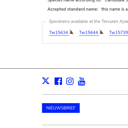
Species name according to:
Candollea 5
Accepted standard name:
this name is 
Specimens available at the Tervuren Xyl
Tw15634
Tw15644
Tw15739
Facebook
Instagram
Youtube
Print
X
NIEUWSBRIEF