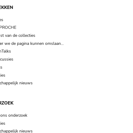
EKKEN
es
t PROCHE
t van de collecties
er we de pagina kunnen omslaan…
Talks
scussies
ts
ies
happelijk nieuws
RZOEK
 ons onderzoek
ies
happelijk nieuws