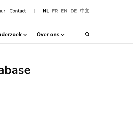
uur
Contact
NL
FR
EN
DE
中文
nderzoek
Over ons
Search
abase