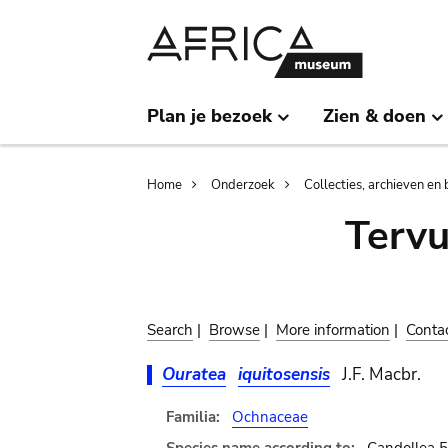
Skip
Skip
to
to
main
search
content
Plan je bezoek
Zien & doen
Breadcrumb
Home
Onderzoek
Collecties, archieven en 
Terv
Search
|
Browse
|
More information
|
Conta
Ouratea
iquitosensis
J.F. Macbr.
Familia:
Ochnaceae