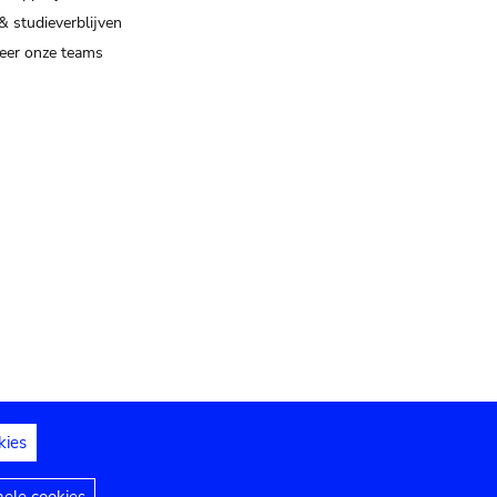
& studieverblijven
eer onze teams
kies
dedelingen
Toegankelijkheidsverklaring