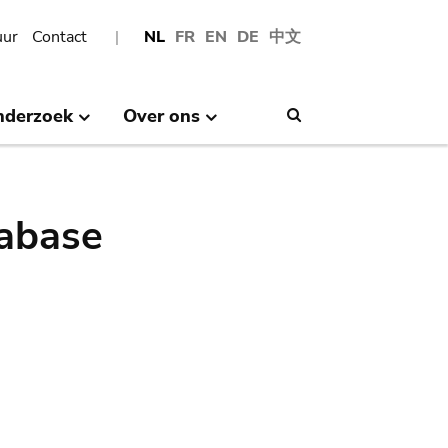
uur
Contact
NL
FR
EN
DE
中文
nderzoek
Over ons
Search
abase