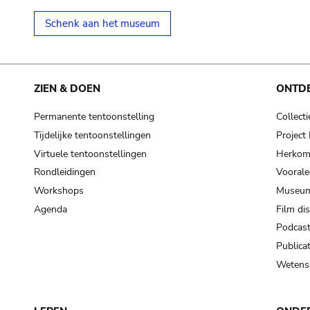
Schenk aan het museum
ZIEN & DOEN
ONTD
Permanente tentoonstelling
Collecti
Tijdelijke tentoonstellingen
Projec
Virtuele tentoonstellingen
Herkoms
Rondleidingen
Voorale
Workshops
Museum
Agenda
Film di
Podcas
Publicat
Wetensc