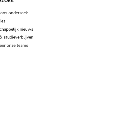
RZOEK
 ons onderzoek
ies
happelijk nieuws
& studieverblijven
eer onze teams