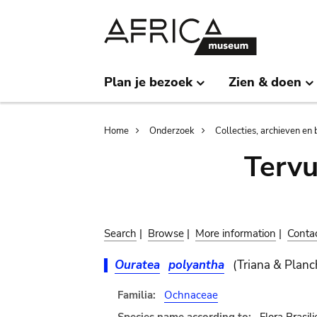
Skip
Skip
to
to
main
search
content
Plan je bezoek
Zien & doen
Breadcrumb
Home
Onderzoek
Collecties, archieven en 
Terv
Search
|
Browse
|
More information
|
Conta
Ouratea
polyantha
(Triana & Planch
Familia:
Ochnaceae