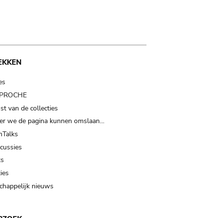
EKKEN
es
t PROCHE
t van de collecties
er we de pagina kunnen omslaan…
Talks
scussies
ts
ies
happelijk nieuws