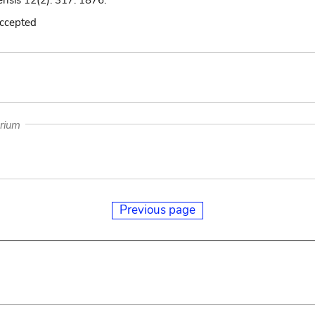
iensis 12(2): 317. 1876.
accepted
arium
Previous page