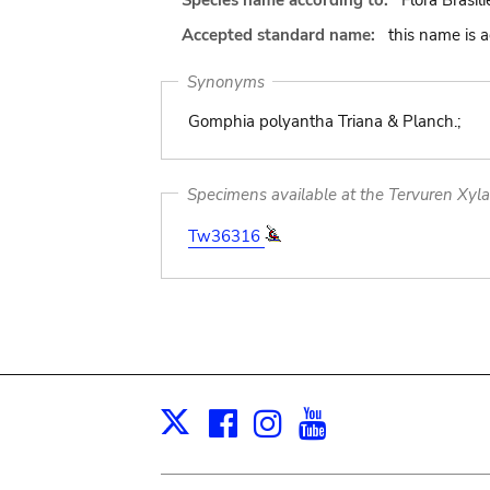
Species name according to:
Flora Brasil
Accepted standard name:
this name is 
Synonyms
Gomphia polyantha Triana & Planch.;
Specimens available at the Tervuren Xyl
Tw36316
Facebook
Instagram
Youtube
Print
X