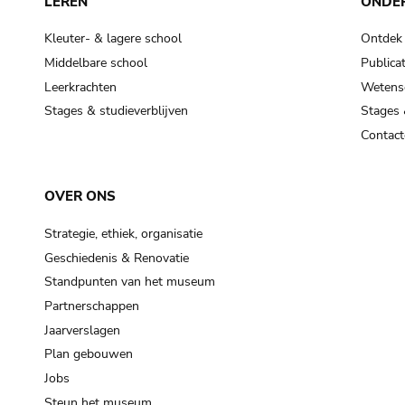
LEREN
ONDE
Kleuter- & lagere school
Ontdek
Middelbare school
Publicat
Leerkrachten
Wetensc
Stages & studieverblijven
Stages 
Contact
OVER ONS
Strategie, ethiek, organisatie
Geschiedenis & Renovatie
Standpunten van het museum
Partnerschappen
Jaarverslagen
Plan gebouwen
Jobs
Steun het museum