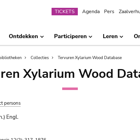
Submenu
TICKETS
Agenda
Pers
Zaalverh
Ontdekken
Participeren
Leren
O
bibliotheken
Collecties
Tervuren Xylarium Wood Database
uren Xylarium Wood Dat
ct persons
.) Engl.