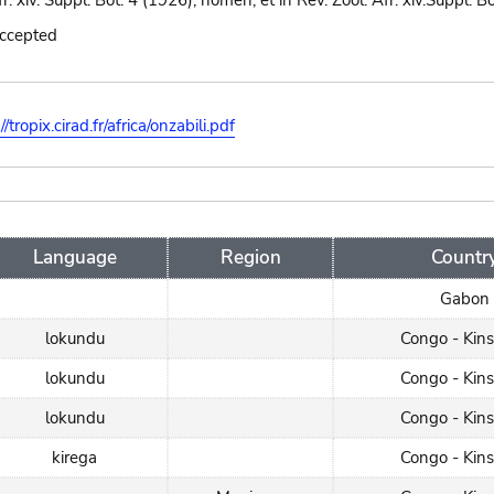
r. xiv. Suppl. Bot. 4 (1926), nomen; et in Rev. Zool. Afr. xiv.Suppl. B
accepted
//tropix.cirad.fr/africa/onzabili.pdf
Language
Region
Countr
Gabon
lokundu
Congo - Kin
lokundu
Congo - Kin
lokundu
Congo - Kin
kirega
Congo - Kin