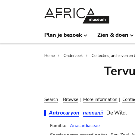
Skip
Skip
to
to
main
search
content
Plan je bezoek
Zien & doen
Breadcrumb
Home
Onderzoek
Collecties, archieven en 
Terv
Search
|
Browse
|
More information
|
Conta
Antrocaryon
nannanii
De Wild.
Familia:
Anacardiaceae