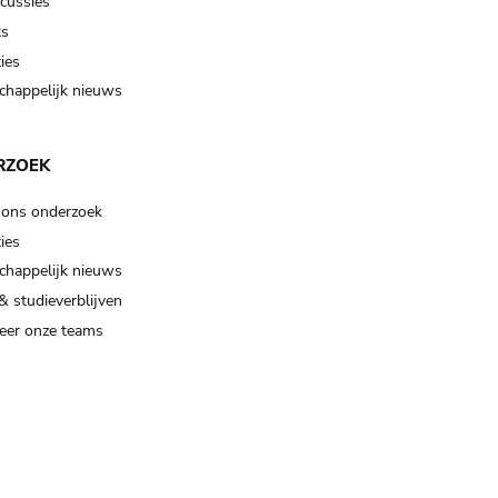
scussies
ts
ies
happelijk nieuws
RZOEK
 ons onderzoek
ies
happelijk nieuws
& studieverblijven
eer onze teams