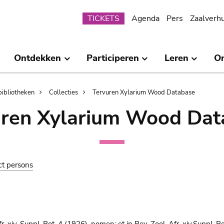
Submenu
TICKETS
Agenda
Pers
Zaalverh
Ontdekken
Participeren
Leren
O
bibliotheken
Collecties
Tervuren Xylarium Wood Database
uren Xylarium Wood Dat
ct persons