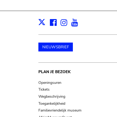
Facebook
Instagram
Youtube
Print
X
NIEUWSBRIEF
Main
PLAN JE BEZOEK
navigation
Openingsuren
Tickets
Wegbeschrijving
Toegankelijkheid
Familievriendelijk museum