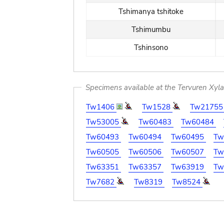
Tshimanya tshitoke
Tshimumbu
Tshinsono
Specimens available at the Tervuren Xyl
Tw1406
Tw1528
Tw2175
Tw53005
Tw60483
Tw60484
Tw60493
Tw60494
Tw60495
Tw
Tw60505
Tw60506
Tw60507
Tw
Tw63351
Tw63357
Tw63919
Tw
Tw7682
Tw8319
Tw8524