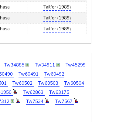
shasa
Tailfer (1989)
shasa
Tailfer (1989)
shasa
Tailfer (1989)
Tw34885
Tw34911
Tw45299
60490
Tw60491
Tw60492
501
Tw60502
Tw60503
Tw60504
61950
Tw62863
Tw63175
7312
Tw7534
Tw7567