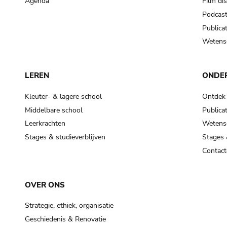
Agenda
Film di
Podcas
Publicat
Wetensc
LEREN
ONDE
Kleuter- & lagere school
Ontdek
Middelbare school
Publicat
Leerkrachten
Wetensc
Stages & studieverblijven
Stages 
Contact
OVER ONS
Strategie, ethiek, organisatie
Geschiedenis & Renovatie