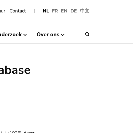
uur
Contact
NL
FR
EN
DE
中文
nderzoek
Over ons
Search
abase