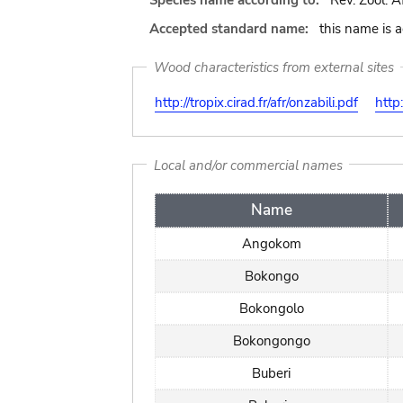
Species name according to:
Rev. Zool. Af
Accepted standard name:
this name is 
Wood characteristics from external sites
http://tropix.cirad.fr/afr/onzabili.pdf
http:
Local and/or commercial names
Name
Angokom
Bokongo
Bokongolo
Bokongongo
Buberi