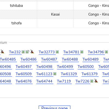
tshiluba
Congo - Kin
Kasai
Congo - Kin
tshofa
Congo - Kin
arium
5
Tw232
Tw32773
Tw34781
Tw34796
Tw60485
Tw60486
Tw60487
Tw60488
Tw60489
Tw
60496
Tw60497
Tw60498
Tw60499
Tw60500
Tw60
60508
Tw60509
Tw61123
Tw61329
Tw61379
Tw
64048
Tw64076
Tw64744
Tw7119
Tw7226
Tw
Previous page