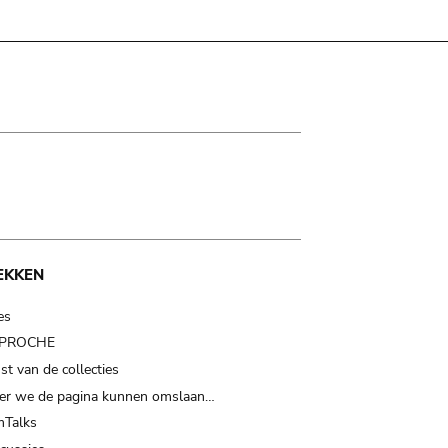
EKKEN
es
t PROCHE
t van de collecties
er we de pagina kunnen omslaan…
Talks