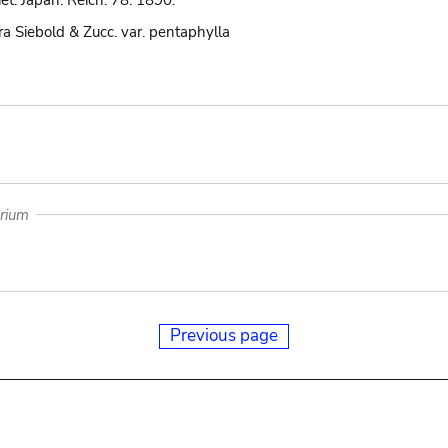
t. Japan. Reich. 78. 1890.
ra Siebold & Zucc. var. pentaphylla
arium
Previous page