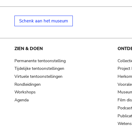
Schenk aan het museum
ZIEN & DOEN
ONTD
Permanente tentoonstelling
Collecti
Tijdelijke tentoonstellingen
Projec
Virtuele tentoonstellingen
Herkoms
Rondleidingen
Voorale
Workshops
Museum
Agenda
Film di
Podcas
Publicat
Wetensc