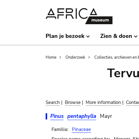
Skip
Skip
to
to
main
search
content
Plan je bezoek
Zien & doen
Breadcrumb
Home
Onderzoek
Collecties, archieven en 
Terv
Search
|
Browse
|
More information
|
Conta
Pinus
pentaphylla
Mayr
Familia:
Pinaceae