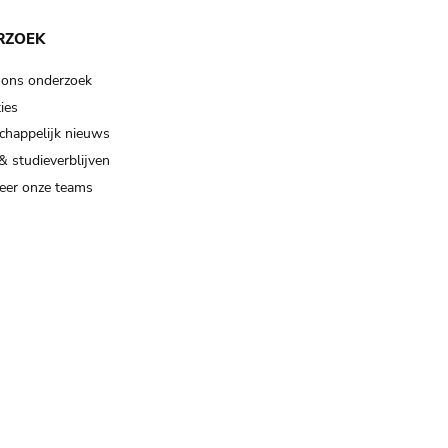
RZOEK
 ons onderzoek
ies
happelijk nieuws
& studieverblijven
eer onze teams