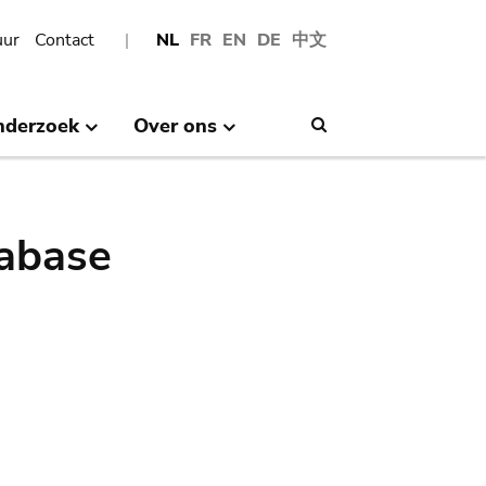
uur
Contact
NL
FR
EN
DE
中文
nderzoek
Over ons
Search
abase