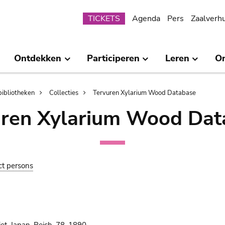
Submenu
TICKETS
Agenda
Pers
Zaalverh
Ontdekken
Participeren
Leren
O
bibliotheken
Collecties
Tervuren Xylarium Wood Database
uren Xylarium Wood Dat
ct persons