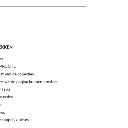
EKKEN
es
t PROCHE
t van de collecties
er we de pagina kunnen omslaan…
Talks
scussies
ts
ies
happelijk nieuws