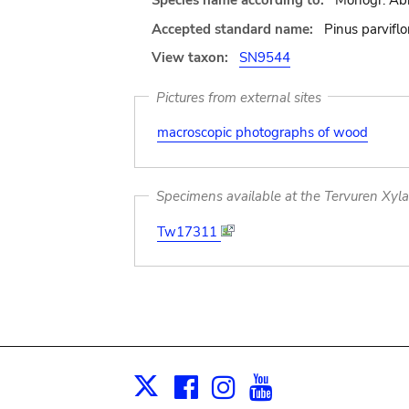
Species name according to:
Monogr. Abie
Accepted standard name:
Pinus parviflo
View taxon:
SN9544
Pictures from external sites
macroscopic photographs of wood
Specimens available at the Tervuren Xyl
Tw17311
Facebook
Instagram
Youtube
Print
X