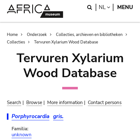
Skip
Skip
Search
LANGUAGE
NL
MENU
to
to
main
search
content
Breadcrumb
Home
Onderzoek
Collecties, archieven en bibliotheken
Collecties
Tervuren Xylarium Wood Database
Tervuren Xylarium
Wood Database
Search
|
Browse
|
More information
|
Contact persons
Porphyrocardia
gris.
Familia:
unknown