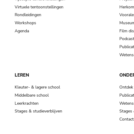
Virtuele tentoonstellingen
Herkoms
Rondleidingen
Voorale
Workshops
Museum
Agenda
Film di
Podcas
Publicat
Wetensc
LEREN
ONDE
Kleuter- & lagere school
Ontdek
Middelbare school
Publicat
Leerkrachten
Wetensc
Stages & studieverblijven
Stages 
Contact