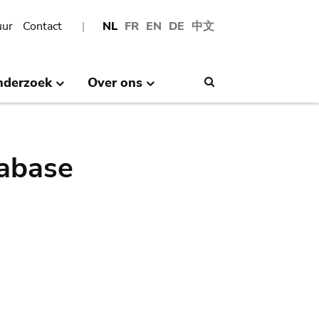
uur
Contact
NL
FR
EN
DE
中文
nderzoek
Over ons
Search
abase