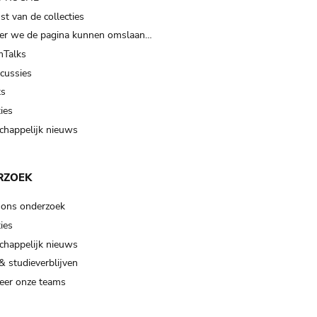
t van de collecties
er we de pagina kunnen omslaan…
Talks
scussies
ts
ies
happelijk nieuws
RZOEK
 ons onderzoek
ies
happelijk nieuws
& studieverblijven
eer onze teams