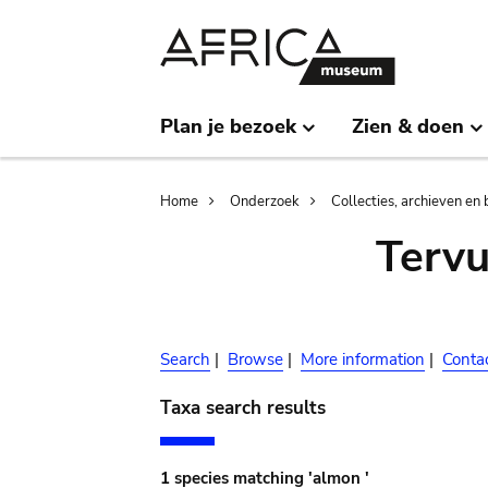
Skip
Skip
to
to
main
search
content
Plan je bezoek
Zien & doen
Breadcrumb
Home
Onderzoek
Collecties, archieven en 
Terv
Search
|
Browse
|
More information
|
Conta
Taxa search results
1 species matching 'almon '