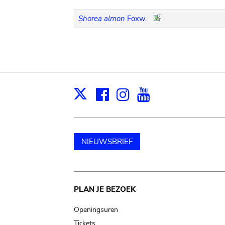
Shorea almon
Foxw.
Facebook
Instagram
Youtube
Print
X
NIEUWSBRIEF
Main
PLAN JE BEZOEK
navigation
Openingsuren
Tickets