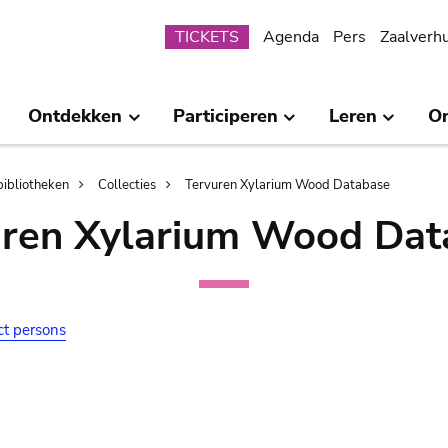
Submenu
TICKETS
Agenda
Pers
Zaalverh
Ontdekken
Participeren
Leren
O
bibliotheken
Collecties
Tervuren Xylarium Wood Database
uren Xylarium Wood Dat
ct persons