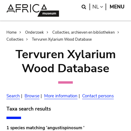
Skip
Skip
Search
LANGUAGE
NL
MENU
to
to
main
search
content
Breadcrumb
Home
Onderzoek
Collecties, archieven en bibliotheken
Collecties
Tervuren Xylarium Wood Database
Tervuren Xylarium
Wood Database
Search
|
Browse
|
More information
|
Contact persons
Taxa search results
1 species matching 'angustispinosum '