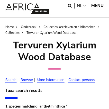
Skip
Skip
Search
LANGUAGE
NL
MENU
to
to
main
search
content
Breadcrumb
Home
Onderzoek
Collecties, archieven en bibliotheken
Collecties
Tervuren Xylarium Wood Database
Tervuren Xylarium
Wood Database
Search
|
Browse
|
More information
|
Contact persons
Taxa search results
1 species matching 'anthelminthica '