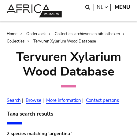
Skip
Skip
Search
LANGUAGE
NL
MENU
to
to
main
search
content
Breadcrumb
Home
Onderzoek
Collecties, archieven en bibliotheken
Collecties
Tervuren Xylarium Wood Database
Tervuren Xylarium
Wood Database
Search
|
Browse
|
More information
|
Contact persons
Taxa search results
2 species matching 'argentina '