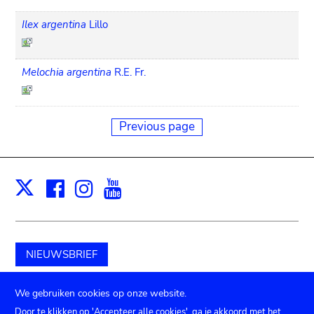
Ilex argentina
Lillo
Melochia argentina
R.E. Fr.
Previous page
Facebook
Instagram
Youtube
Print
X
NIEUWSBRIEF
Schenk aan het museum
We gebruiken cookies op onze website.
Door te klikken op 'Accepteer alle cookies', ga je akkoord met het