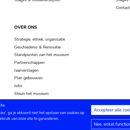
Contact
OVER ONS
Strategie, ethiek, organisatie
Geschiedenis & Renovatie
Standpunten van het museum
Partnerschappen
Jaarverslagen
Plan gebouwen
Jobs
Steun het museum
te.
Accepteer alle coo
kies', ga je akkoord met het opslaan van cookies op
ontact
Privacy instellingen
Juridische me
ebruik van onze site te garanderen.
Nee, enkel functio