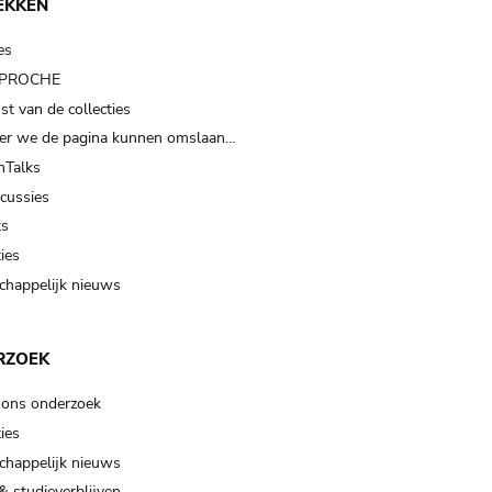
EKKEN
es
t PROCHE
t van de collecties
er we de pagina kunnen omslaan…
Talks
scussies
ts
ies
happelijk nieuws
RZOEK
 ons onderzoek
ies
happelijk nieuws
& studieverblijven