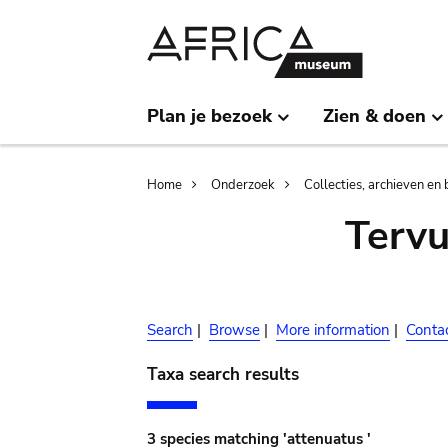
Skip
Skip
to
to
main
search
content
Plan je bezoek
Zien & doen
Breadcrumb
Home
Onderzoek
Collecties, archieven en 
Terv
Search
|
Browse
|
More information
|
Conta
Taxa search results
3 species matching 'attenuatus '