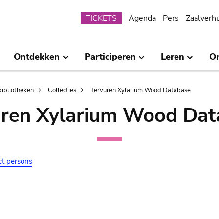
Submenu
TICKETS
Agenda
Pers
Zaalverh
Ontdekken
Participeren
Leren
O
bibliotheken
Collecties
Tervuren Xylarium Wood Database
uren Xylarium Wood Dat
ct persons