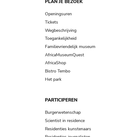
Main
PLAN JE BEZOEK
navigation
Openingsuren
Tickets
Wegbeschrijving
Toegankelijkheid
Familievriendelijk museum
AfricaMuseumQuest
AfricaShop
Bistro Tembo
Het park
PARTICIPEREN
Burgerwetenschap
Scientist in residence
Residenties kunstenaars
Residenties journalisten