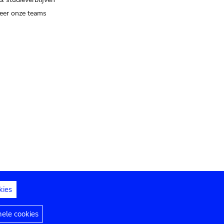
eer onze teams
kies
dedelingen
Toegankelijkheidsverklaring
nele cookies