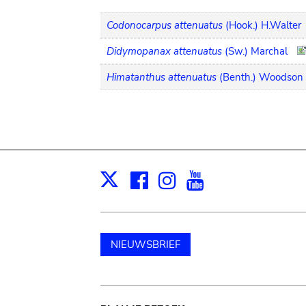
Codonocarpus attenuatus
(Hook.) H.Walter
Didymopanax attenuatus
(Sw.) Marchal
Himatanthus attenuatus
(Benth.) Woodson
Facebook
Instagram
Youtube
Print
X
NIEUWSBRIEF