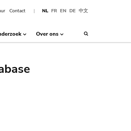
uur
Contact
NL
FR
EN
DE
中文
nderzoek
Over ons
Search
abase