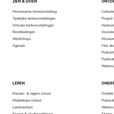
ZIEN & DOEN
ONTD
Permanente tentoonstelling
Collecti
Tijdelijke tentoonstellingen
Projec
Virtuele tentoonstellingen
Herkoms
Rondleidingen
Voorale
Workshops
Museum
Agenda
Film di
Podcas
Publicat
Wetensc
LEREN
ONDE
Kleuter- & lagere school
Ontdek
Middelbare school
Publicat
Leerkrachten
Wetensc
Stages & studieverblijven
Stages 