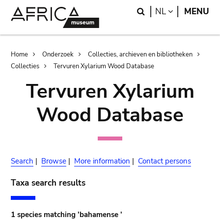
Skip
Skip
Search
LANGUAGE
NL
MENU
to
to
main
search
content
Breadcrumb
Home
Onderzoek
Collecties, archieven en bibliotheken
Collecties
Tervuren Xylarium Wood Database
Tervuren Xylarium
Wood Database
Search
|
Browse
|
More information
|
Contact persons
Taxa search results
1 species matching 'bahamense '