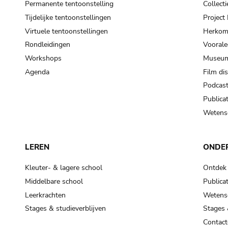
Permanente tentoonstelling
Collecti
Tijdelijke tentoonstellingen
Projec
Virtuele tentoonstellingen
Herkoms
Rondleidingen
Voorale
Workshops
Museum
Agenda
Film di
Podcas
Publicat
Wetensc
LEREN
ONDE
Kleuter- & lagere school
Ontdek
Middelbare school
Publicat
Leerkrachten
Wetensc
Stages & studieverblijven
Stages 
Contact