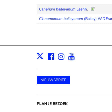
Canarium baileyanum
Leenh.
Cinnamomum baileyanum
(Bailey) W.D.Fra
Facebook
Instagram
Youtube
Print
X
NIEUWSBRIEF
Main
PLAN JE BEZOEK