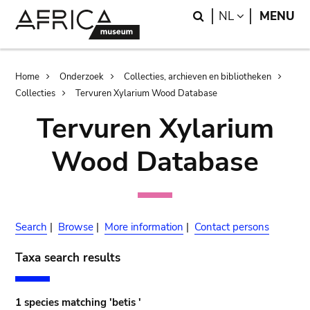
Skip
Skip
Search
LANGUAGE
NL
MENU
to
to
main
search
content
Breadcrumb
Home
Onderzoek
Collecties, archieven en bibliotheken
Collecties
Tervuren Xylarium Wood Database
Tervuren Xylarium
Wood Database
Search
|
Browse
|
More information
|
Contact persons
Taxa search results
1 species matching 'betis '