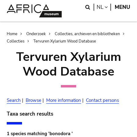
Skip
Skip
Search
LANGUAGE
NL
MENU
to
to
main
search
content
Breadcrumb
Home
Onderzoek
Collecties, archieven en bibliotheken
Collecties
Tervuren Xylarium Wood Database
Tervuren Xylarium
Wood Database
Search
|
Browse
|
More information
|
Contact persons
Taxa search results
1 species matching 'bonodora '