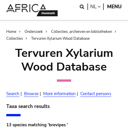
Skip
Skip
Search
LANGUAGE
NL
MENU
to
to
main
search
content
Breadcrumb
Home
Onderzoek
Collecties, archieven en bibliotheken
Collecties
Tervuren Xylarium Wood Database
Tervuren Xylarium
Wood Database
Search
|
Browse
|
More information
|
Contact persons
Taxa search results
13 species matching 'brevipes '