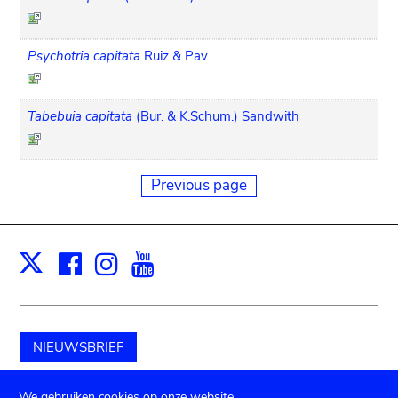
Psychotria capitata
Ruiz & Pav.
Tabebuia capitata
(Bur. & K.Schum.) Sandwith
Previous page
Facebook
Instagram
Youtube
Print
X
NIEUWSBRIEF
Schenk aan het museum
We gebruiken cookies op onze website.