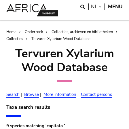
Skip
Skip
Search
LANGUAGE
NL
MENU
to
to
main
search
content
Breadcrumb
Home
Onderzoek
Collecties, archieven en bibliotheken
Collecties
Tervuren Xylarium Wood Database
Tervuren Xylarium
Wood Database
Search
|
Browse
|
More information
|
Contact persons
Taxa search results
9 species matching 'capitata '