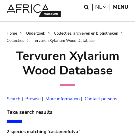
Skip
Skip
Search
LANGUAGE
NL
MENU
to
to
main
search
content
Breadcrumb
Home
Onderzoek
Collecties, archieven en bibliotheken
Collecties
Tervuren Xylarium Wood Database
Tervuren Xylarium
Wood Database
Search
|
Browse
|
More information
|
Contact persons
Taxa search results
2 species matching 'castaneofulva '