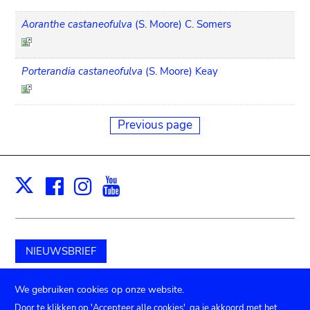
Aoranthe castaneofulva
(S. Moore) C. Somers
Porterandia castaneofulva
(S. Moore) Keay
Previous page
Facebook
Instagram
Youtube
Print
X
NIEUWSBRIEF
Schenk aan het museum
We gebruiken cookies op onze website.
Door te klikken op 'Accepteer alle cookies', ga je akkoord met het