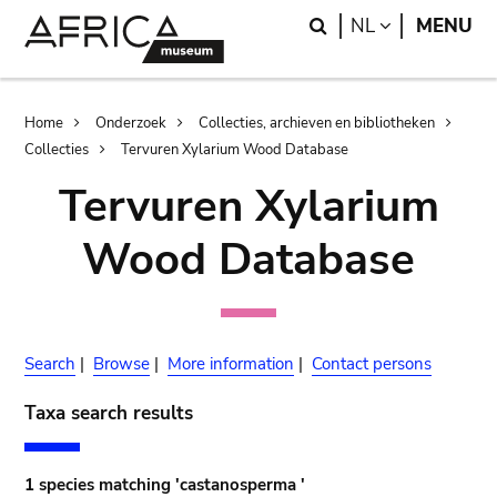
Skip
Skip
Search
LANGUAGE
NL
MENU
to
to
main
search
content
Breadcrumb
Home
Onderzoek
Collecties, archieven en bibliotheken
Collecties
Tervuren Xylarium Wood Database
Tervuren Xylarium
Wood Database
Search
|
Browse
|
More information
|
Contact persons
Taxa search results
1 species matching 'castanosperma '