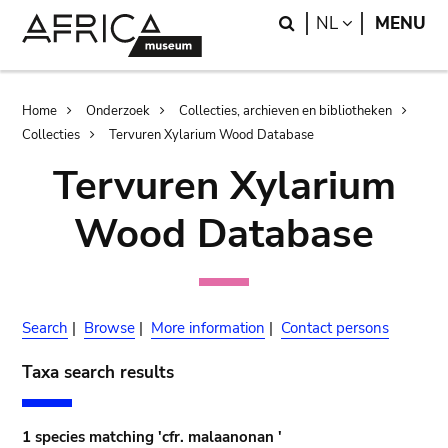
Skip
Skip
Search
LANGUAGE
NL
MENU
to
to
main
search
content
Breadcrumb
Home
Onderzoek
Collecties, archieven en bibliotheken
Collecties
Tervuren Xylarium Wood Database
Tervuren Xylarium
Wood Database
Search
|
Browse
|
More information
|
Contact persons
Taxa search results
1 species matching 'cfr. malaanonan '