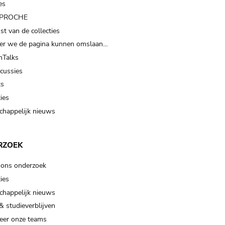
es
t PROCHE
t van de collecties
er we de pagina kunnen omslaan…
Talks
scussies
ts
ies
happelijk nieuws
RZOEK
 ons onderzoek
ies
happelijk nieuws
& studieverblijven
eer onze teams