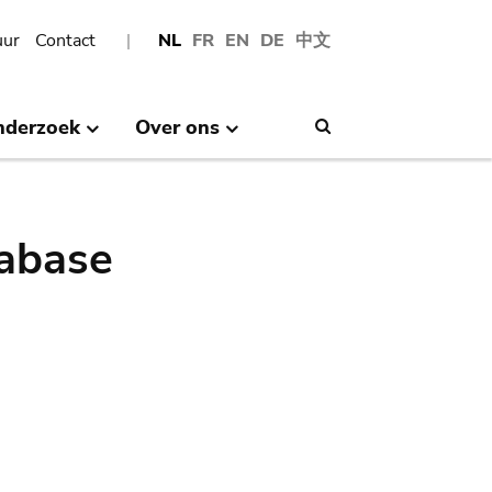
uur
Contact
NL
FR
EN
DE
中文
nderzoek
Over ons
Search
abase