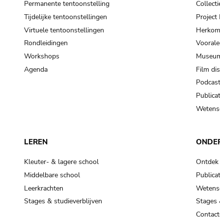
Permanente tentoonstelling
Collecti
Tijdelijke tentoonstellingen
Projec
Virtuele tentoonstellingen
Herkoms
Rondleidingen
Voorale
Workshops
Museum
Agenda
Film di
Podcas
Publicat
Wetensc
LEREN
ONDE
Kleuter- & lagere school
Ontdek
Middelbare school
Publicat
Leerkrachten
Wetensc
Stages & studieverblijven
Stages 
Contact