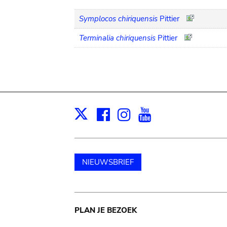
Symplocos chiriquensis
Pittier
Terminalia chiriquensis
Pittier
Facebook
Instagram
Youtube
Print
X
NIEUWSBRIEF
Main
PLAN JE BEZOEK