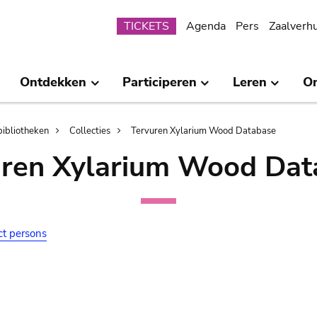
Submenu
TICKETS
Agenda
Pers
Zaalverh
Ontdekken
Participeren
Leren
O
bibliotheken
Collecties
Tervuren Xylarium Wood Database
uren Xylarium Wood Dat
ct persons