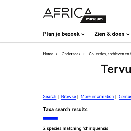
Skip
Skip
to
to
main
search
content
Plan je bezoek
Zien & doen
Breadcrumb
Home
Onderzoek
Collecties, archieven en 
Terv
Search
|
Browse
|
More information
|
Conta
Taxa search results
2 species matching 'chiriquensis '