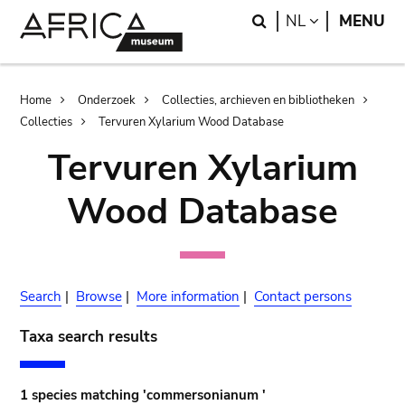
Skip
Skip
Search
LANGUAGE
NL
MENU
to
to
main
search
content
Breadcrumb
Home
Onderzoek
Collecties, archieven en bibliotheken
Collecties
Tervuren Xylarium Wood Database
Tervuren Xylarium
Wood Database
Search
|
Browse
|
More information
|
Contact persons
Taxa search results
1 species matching 'commersonianum '